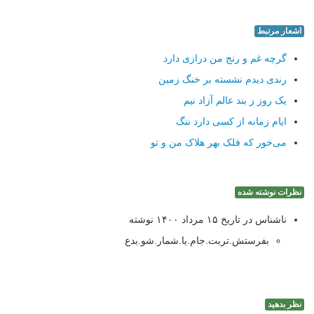
اشعار مرتبط
گرچه غم و رنج من درازی دارد
رندی دیدم نشسته بر خنگ زمین
یک روز ز بند عالم آزاد نیم
ایام زمانه از کسی دارد ننگ
می‌خور که فلک بهر هلاک من و تو
نظرات نوشته شده
ناشناس در تاریخ ۱۵ مرداد ۱۴۰۰ نوشته
بفرستش.تربت.جام.یا.شمار.شو.بدع
نظر بدهید