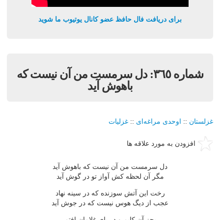
برای دریافت فال حافظ عضو کانال یوتیوب ما شوید
شماره ٣٦٥: دل سرمست من آن نيست که
باهوش آيد
غزلستان
::
اوحدی مراغه‌ای
::
غزلیات
افزودن به مورد علاقه ها
دل سرمست من آن نيست که باهوش آيد
مگر آن لحظه کش آواز تو در گوش آيد
رخت اين آتش سوزنده که در سينه نهاد
عجب از ديگ هوس نيست که در جوش آيد
بجز آن کايم و در پاى غلامان افتم