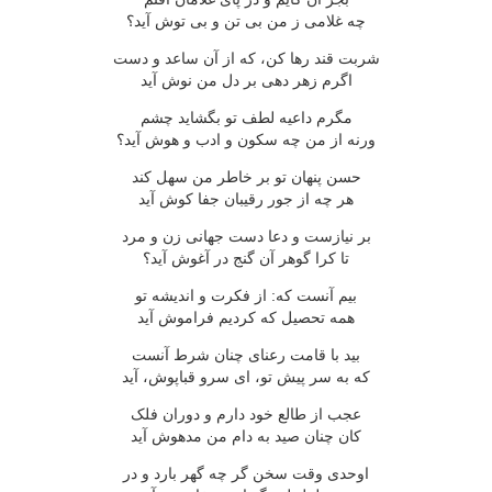
چه غلامى ز من بى تن و بى توش آيد؟
شربت قند رها کن، که از آن ساعد و دست
اگرم زهر دهى بر دل من نوش آيد
مگرم داعيه لطف تو بگشايد چشم
ورنه از من چه سکون و ادب و هوش آيد؟
حسن پنهان تو بر خاطر من سهل کند
هر چه از جور رقيبان جفا کوش آيد
بر نيازست و دعا دست جهانى زن و مرد
تا کرا گوهر آن گنج در آغوش آيد؟
بيم آنست که: از فکرت و انديشه تو
همه تحصيل که کرديم فراموش آيد
بيد با قامت رعناى چنان شرط آنست
که به سر پيش تو، اى سرو قباپوش، آيد
عجب از طالع خود دارم و دوران فلک
کان چنان صيد به دام من مدهوش آيد
اوحدى وقت سخن گر چه گهر بارد و در