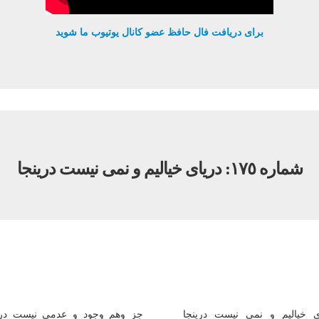
برای دریافت فال حافظ عضو کانال یوتیوب ما شوید
شماره ١٧٥: درياى خياليم و نمى نيست درينجا
ى خياليم و نمى نيست درينجا
جز وهم وجود و عدمى نيست دري