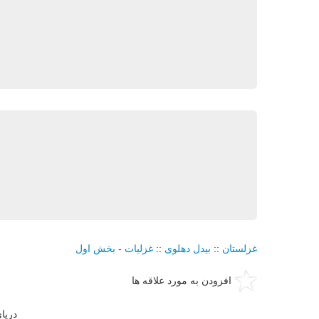
غزلستان
::
بيدل دهلوی
::
غزليات - بخش اول
افزودن به مورد علاقه ها
دريا