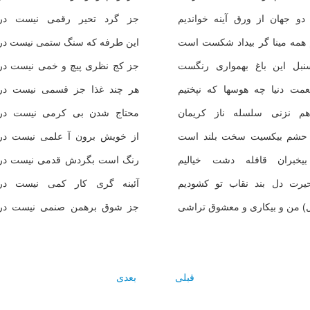
دو جهان از ورق آينه خوانديم
جز گرد تحير رقمى نيست درين
 همه مينا گر بيداد شکست است
اين طرفه که سنگ ستمى نيست دري
نبل اين باغ بهموارى رنگست
جز کج نظرى پيچ و خمى نيست دري
عمت دنيا چه هوسها که نپختيم
هر چند غذا جز قسمى نيست دري
م نزنى سلسله ناز کريمان
محتاج شدن بى کرمى نيست دري
حشم بيکسيت سخت بلند است
از خويش برون آ علمى نيست دري
يخبران قافله دشت خياليم
رنگ است بگردش قدمى نيست دري
يرت دل بند نقاب تو کشوديم
آئينه گرى کار کمى نيست دري
ل) من و بيکارى و معشوق تراشى
جز شوق برهمن صنمى نيست دري
قبلی
بعدی