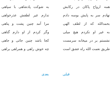
همه ارواح پاکان در رکابش
به شوکت پادشاهى با سپاهى
نهادم سر به پايش بوسه دادم
ندارم غير لطفش عذرخواهى
بحمدالله که از لطف الهى
مرا آمد چنين پشت و پناهى
به غير او نکردم هيچ ميلى
وگر کردم از او دارم گناهى
نشستم بر در ميخانه سرمست
کجا باشد چنين جائى و جاهى
طريق نعمت الله راه عشق است
چه خوش راهى و همراهى براهى
قبلی
بعدی