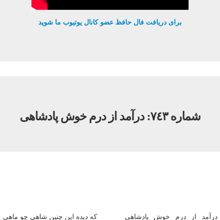
برای دریافت فال حافظ عضو کانال یوتیوب ما شوید
شماره ٧٤٣: درآمد از درم خوش پادشاهى
درآمد از درم خوش پادشاهى
که ديده اين چنين شاهى چو ماهى