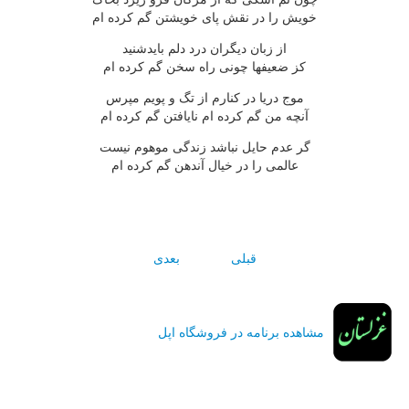
خويش را در نقش پاى خويشتن گم کرده ام
از زبان ديگران درد دلم بايدشنيد
کز ضعيفها چونى راه سخن گم کرده ام
موج دريا در کنارم از تگ و پويم مپرس
آنچه من گم کرده ام نايافتن گم کرده ام
گر عدم حايل نباشد زندگى موهوم نيست
عالمى را در خيال آندهن گم کرده ام
قبلی
بعدی
مشاهده برنامه در فروشگاه اپل