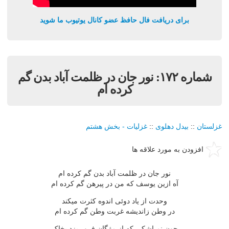
برای دریافت فال حافظ عضو کانال یوتیوب ما شوید
شماره ١٧٢: نور جان در ظلمت آباد بدن گم
کرده ام
غزلستان
::
بيدل دهلوی
::
غزليات - بخش هشتم
افزودن به مورد علاقه ها
نور جان در ظلمت آباد بدن گم کرده ام
آه ازين يوسف که من در پيرهن گم کرده ام
وحدت از ياد دوئى اندوه کثرت ميکند
در وطن زانديشه غربت وطن گم کرده ام
چون نم اشکى که از مژگان فرو ريزد بخاک