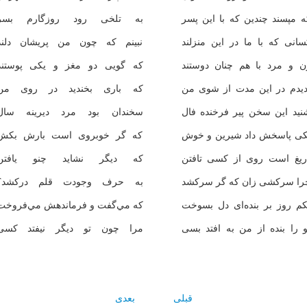
ه مپسند چندين كه با اين پسر
به تلخى رود روزگارم بسر
سانى كه با ما در اين منزلند
نبينم كه چون من پريشان دلند
ن و مرد با هم چنان دوستند
كه گويى دو مغز و يكى پوستند
ديدم در اين مدت از شوى من
كه بارى بخنديد در روى من
نيد اين سخن پير فرخنده فال
سخندان بود مرد ديرينه سال
كى پاسخش داد شيرين و خوش
كه گر خوبروى است بارش بكش
ريغ است روى از كسى تافتن
كه ديگر نشايد چنو يافتن
را سركشى زان كه گر سركشد
به حرف وجودت قلم دركشد؟
كم روز بر بنده‌اى دل بسوخت
كه مي‌گفت و فرماندهش مي‌فروخت
و را بنده از من به افتد بسى
مرا چون تو ديگر نيفتد كسى
قبلی
بعدی