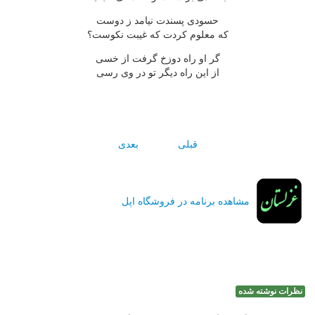
حسودى پسندت نيامد ز دوست
كه معلوم كردت كه غيبت نكوست؟
گر او راه دوزخ گرفت از خسى
از اين راه ديگر تو در وى رسى
قبلی
بعدی
مشاهده برنامه در فروشگاه اپل
نظرات نوشته شده