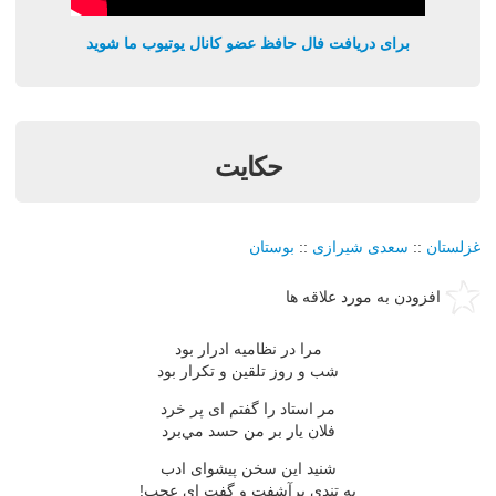
برای دریافت فال حافظ عضو کانال یوتیوب ما شوید
حكايت
غزلستان
::
سعدی شیرازی
::
بوستان
افزودن به مورد علاقه ها
مرا در نظاميه ادرار بود
شب و روز تلقين و تكرار بود
مر استاد را گفتم اى پر خرد
فلان يار بر من حسد مي‌برد
شنيد اين سخن پيشواى ادب
به تندى برآشفت و گفت اى عجب!