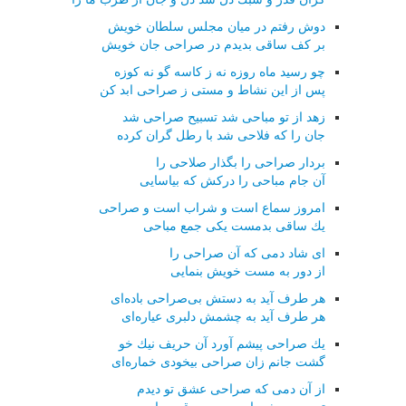
دوش رفتم در میان مجلس سلطان خویش
بر كف ساقی بدیدم در صراحی جان خویش
چو رسید ماه روزه نه ز كاسه گو نه كوزه
پس از این نشاط و مستی ز صراحی ابد كن
زهد از تو مباحی شد تسبیح صراحی شد
جان را كه فلاحی شد با رطل گران كرده
بردار صراحی را بگذار صلاحی را
آن جام مباحی را دركش كه بیاسایی
امروز سماع است و شراب است و صراحی
یك ساقی بدمست یكی جمع مباحی
ای شاد دمی كه آن صراحی را
از دور به مست خویش بنمایی
هر طرف آید به دستش بی‌صراحی باده‌ای
هر طرف آید به چشمش دلبری عیاره‌ای
یك صراحی پیشم آورد آن حریف نیك خو
گشت جانم زان صراحی بیخودی خماره‌ای
از آن دمی كه صراحی عشق تو دیدم