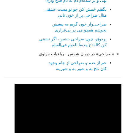
تهی و پر شده‌ام دم به دم قدح واری
بگفتم خمش كن چو تو مست عشقی
مثال صراحی پر از خون نابی
صراحی‌وار خون گریم به پیشش
بجوشم همچو می در بی‌قراری
پرذوق، چون صراحی بنشین، اگر نشینی
كن كالقدح مذیقا للقوم فی‌القیام
«صراحی» در دیوان شمس - رباعیات مولوی
خم از عدم و صراحی از جام وجود
کان تلخ نه و شور نه و شیرینه