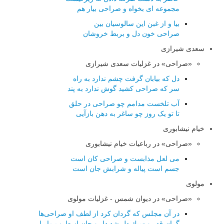
مجموعه ای بخواه و صراحی بیار هم
بیا و از غبن این سالوسیان بین
صراحی خون دل و بربط خروشان
سعدی شیرازی
«صراحی» در غزلیات سعدی شیرازی
دل که بیابان گرفت چشم ندارد به راه
سر که صراحی کشید گوش ندارد به پند
آب تلخست مدامم چو صراحی در حلق
تا تو یک روز چو ساغر به دهن بازآیی
خیام نیشابوری
«صراحی» در رباعیات خیام نیشابوری
می لعل مذابست و صراحی کان است
جسم است پیاله و شرابش جان است
مولوی
«صراحی» در دیوان شمس - غزلیات مولوی
در آن مجلس كه گردان كرد از لطف او صراحی‌ها
گران قدر و سبك دل شد دل و جان از طرب ما را