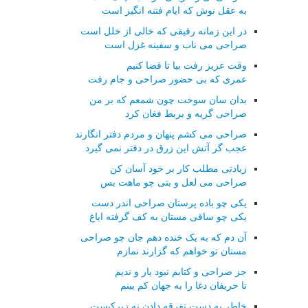
به عقل نوش که ایام فتنه انگیز است
در این زمانه رفیقی که خالی از خلل است
صراحی می ناب و سفینه غزل است
وقت عزیز رفت بیا تا قضا کنیم
عمری که بی حضور صراحی و جام رفت
بدان سان سوخت چون شمعم که بر من
صراحی گریه و بربط فغان کرد
صراحی می کشم پنهان و مردم دفتر انگارند
عجب گر آتش این زرق در دفتر نمی گیرد
زیادتی مطلب کار بر خود آسان کن
صراحی می لعل و بتی چو ماهت بس
یکی چو باده پرستان صراحی اندر دست
یکی چو ساقی مستان به کف گرفته ایاغ
آن دم که به یک خنده دهم جان چو صراحی
مستان تو خواهم که گزارند نمازم
جز صراحی و کتابم نبود یار و ندیم
تا حریفان دغا را به جهان کم بینم
خاطر به دست تفرقه دادن نه زیرکیست