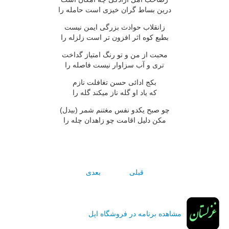
درين بساط گران خيزى است حامله را
زانقلاب حوادث بزرگى ايمن نيست
بطبع کوه اثر افزون تر است زلزله را
محبت از من و تو رنگ امتياز گداخت
ترى و آب سزاوار نيست فاصله را
بکج ادائى حسن تغافلت نازم
که ياد او گله ناز ميکند گله را
چو صبح يکدو نفس مغتنم شمر (بيدل)
مکن دليل اقامت چو زاهدان چله را
قبلی
بعدی
مشاهده برنامه در فروشگاه اپل