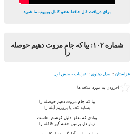
برای دریافت فال حافظ عضو کانال یوتیوب ما شوید
شماره ١٠٢: بيا که جام مروت دهيم حوصله
را
غزلستان
::
بيدل دهلوی
::
غزليات - بخش اول
افزودن به مورد علاقه ها
بيا که جام مروت دهيم حوصله را
بسايه کف پا پروريم آبله را
بوادى که تعلق دليل کوشش هاست
زبار دل بزمين خفته گير قافله را
زصاحب امل آزادگى چه امکان است