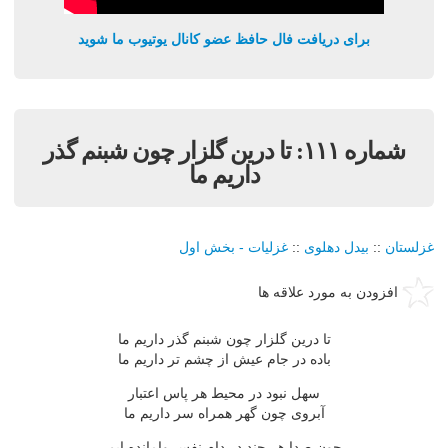
برای دریافت فال حافظ عضو کانال یوتیوب ما شوید
شماره ١١١: تا درين گلزار چون شبنم گذر
داريم ما
غزلستان
::
بيدل دهلوی
::
غزليات - بخش اول
افزودن به مورد علاقه ها
تا درين گلزار چون شبنم گذر داريم ما
باده در جام عيش از چشم تر داريم ما
سهل نبود در محيط هر پاس اعتبار
آبروى چون گهر همراه سر داريم ما
چون صدا هر چند در دام نفس وامانده ايم