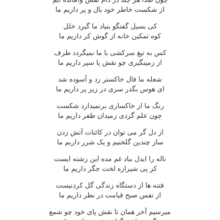
از شکست خاطر خود بال و پر داريم ما
کى بسيل گفتگو بنياد ما گيرد خلل
کوه تمکين خانه از گوش کر داريم ما
کس به تيغ سرکشى با ما نميگردد طرف
از زمينگيرى چو نقش پا سپر داريم ما
شعله ما فال خاکستر زد و آسوده شد
اى هوس بگذر سرى در زير پر داريم ما
رنگ ما از خاکسارى برنميدارد شکست
چون علم گردى زميدان ظفر داريم ما
از دل گر مى توان در کائنات آتش زدن
ساز چندين گلخنيم و يک شرر داريم ما
ناله را ايدل بباد غم مده اين رشته ايست
کز پى شيرازه لخت جگر داريم ما
فتنه ها از دستگاه زندگى گل کردنيست
از نفس صبح قيامت در نظر داريم ما
ميرسيم آخر همان تا نقش پاى خود چو شمع