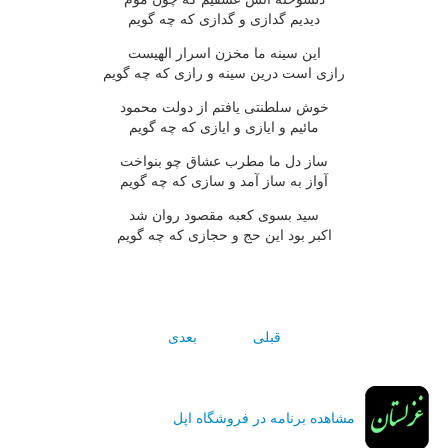
ديديم گدازى و گدازى که چه گويم
اين سينه ما مخزن اسرار الهيست
رازى است درين سينه و رازى که چه گويم
خوش سلطنتى يافتم از دولت محمود
مائيم و ايازى و ايازى که چه گويم
ساز دل ما مطرب عشاق چو بنواخت
آواز به ساز آمد و سازى که چه گويم
سيد بسوى کعبه مقصود روان شد
اکبر بود اين حج و حجازى که چه گويم
قبلی
بعدی
مشاهده برنامه در فروشگاه اپل