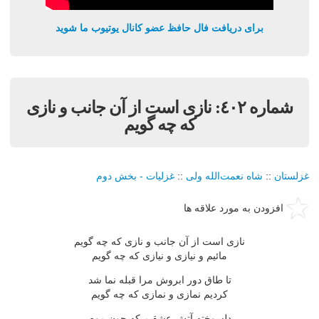
برای دریافت فال حافظ عضو کانال یوتیوب ما شوید
شماره ٤٠٢: نازى است از آن جانب و نازى
که چه گويم
غزلستان
::
شاه نعمت‌الله ولی
::
غزليات - بخش دوم
افزودن به مورد علاقه ها
نازى است از آن جانب و نازى که چه گويم
مائيم و نيازى و نيازى که چه گويم
تا طاق دور ابروش مرا قبله نما شد
کرديم نمازى و نمازى که چه گويم
دلسوخته آتش عشقيم که چون موم