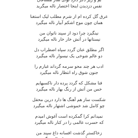
نفس دزديدن اينجا اختصار ناله ميگريد
عرق گل کرده ام از شرم مطلب ليک استغنا
همان چون موج اشکم آبيار ناله ميگيرد
نينگيزد چرا دود از سپند ناتوان من
نيستانها در آتش خار خار ناله ميگيرد
اگر مطلق عنان گردد سپاه اضطراب دل
دو عالم شوخى يک نيسوار ناله ميگيرد
ادب هر چند محو سرمه گرداند غبارم را
جنون شوق راه انتظار ناله ميگيرد
فنا مشکل که گردد پرده دار ناکسيهايم
خس من آتش از رنگ بهار ناله ميگيرد
شکست ساز هم آهنگ ها دارد درين محفل
چو کامل شد خموشى اشتهار ناله ميگيرد
نميدانم کرا گمکرده است آغوش اميدم
که حسرت عالمى را در کنار ناله ميگيرد
زخاکستر گذشت افسانه داغ سپند من