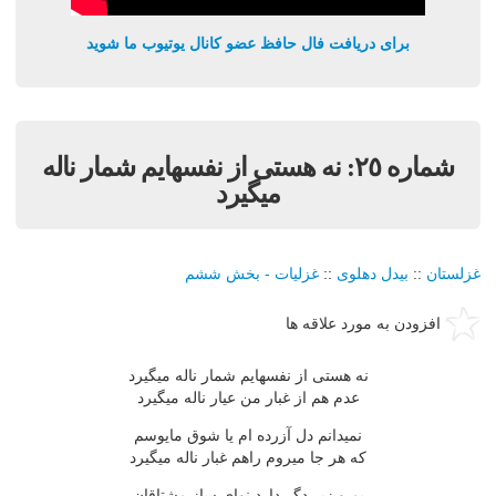
برای دریافت فال حافظ عضو کانال یوتیوب ما شوید
شماره ٢٥: نه هستى از نفسهايم شمار ناله
ميگيرد
غزلستان
::
بيدل دهلوی
::
غزليات - بخش ششم
افزودن به مورد علاقه ها
نه هستى از نفسهايم شمار ناله ميگيرد
عدم هم از غبار من عيار ناله ميگيرد
نميدانم دل آزرده ام يا شوق مايوسم
که هر جا ميروم راهم غبار ناله ميگيرد
بم و زير دگر دارد نواى ساز مشتاقان