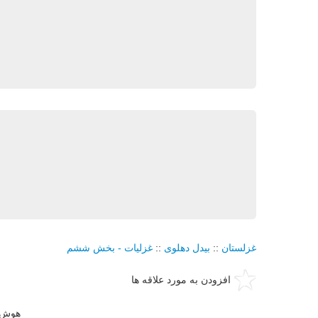
غزلستان
::
بيدل دهلوی
::
غزليات - بخش ششم
افزودن به مورد علاقه ها
هوش 