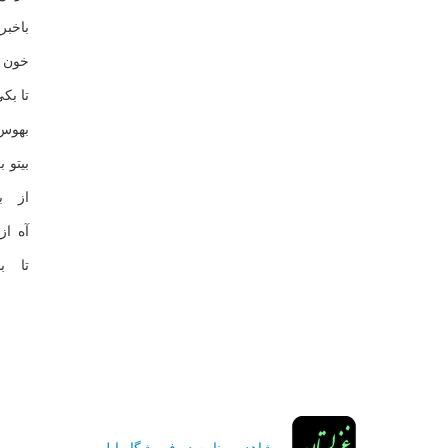
باخبر
خون 
تا بک
بهوس
بيتو 
از ب
آه از
تا ب