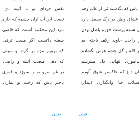
 باش که نگذشته ئى از عالم وهم
نقش فرداى تو تا آئينه دى ن
عشاق وطن در رگ بسمل دارد
نيست اين آب ازان چشمه که جارى 
ى شبهه پرست حق و باطل بودن
مرد اين محکمه آنست که قاضى ن
 راحت جاويد زکف باخته ايم
شعله داغست اگر مست ترقى ن
بر لاله و گل چشم هوس نگشادم
که برويم مژه بر گردد و سيلى ن
دآموزى تنهائى دل ميترسم
که دهى منصب آئينه و راضى ن
ان داغ که خاکستر شوق آلودم
در غم سرو تو وا سوزد و قمرى ن
سيلاب فنا وانگذارى (بيدل)
باخبر باش که رخت تو نمازى ن
قبلی
بعدی