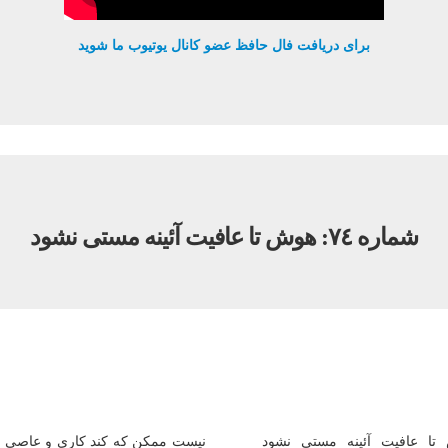
برای دریافت فال حافظ عضو کانال یوتیوب ما شوید
شماره ٧٤: هوش تا عافيت آئينه مستى نشود
تا عافيت آئينه مستى نشود
نيست ممکن که کند کارى و عاصى 