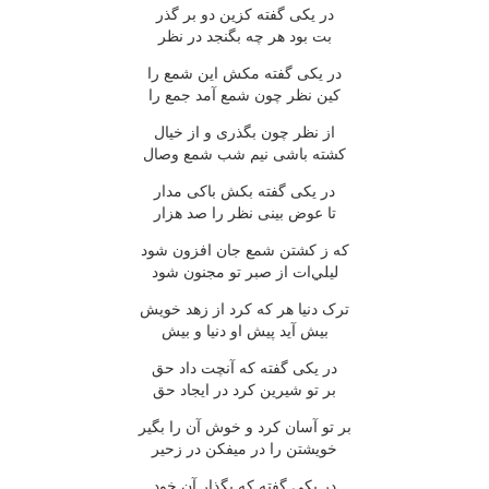
در يکى گفته کزين دو بر گذر
بت بود هر چه بگنجد در نظر
در يکى گفته مکش اين شمع را
کين نظر چون شمع آمد جمع را
از نظر چون بگذرى و از خيال
کشته باشى نيم شب شمع وصال
در يکى گفته بکش باکى مدار
تا عوض بينى نظر را صد هزار
که ز کشتن شمع جان افزون شود
ليلي‌ات از صبر تو مجنون شود
ترک دنيا هر که کرد از زهد خويش
بيش آيد پيش او دنيا و بيش
در يکى گفته که آنچت داد حق
بر تو شيرين کرد در ايجاد حق
بر تو آسان کرد و خوش آن را بگير
خويشتن را در ميفکن در زحير
در يکى گفته که بگذار آن خود