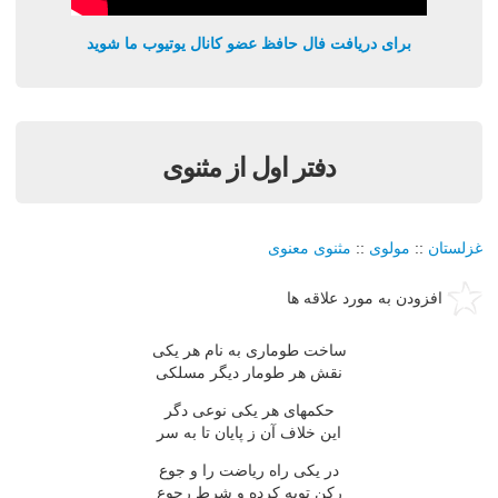
برای دریافت فال حافظ عضو کانال یوتیوب ما شوید
دفتر اول از مثنوی
غزلستان
::
مولوی
::
مثنوی معنوی
افزودن به مورد علاقه ها
ساخت طومارى به نام هر يکى
نقش هر طومار ديگر مسلکى
حکمهاى هر يکى نوعى دگر
اين خلاف آن ز پايان تا به سر
در يکى راه رياضت را و جوع
رکن توبه کرده و شرط رجوع