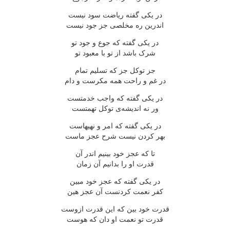
در يکى گفته رياضت سود نيست
اندرين ره مخلصى جز جود نيست
در يکى گفته که جوع و جود تو
شرک باشد از تو با معبود تو
جز توکل جز که تسليم تمام
در غم و راحت همه مکرست و دام
در يکى گفته که واجب خدمتست
ور نه انديشه‌ى توکل تهمتست
در يکى گفته که امر و نهيهاست
بهر کردن نيست شرح عجز ماست
تا که عجز خود بينيم اندر آن
قدرت او را بدانيم آن زمان
در يکى گفته که عجز خود مبين
کفر نعمت کردنست آن عجز هين
قدرت خود بين که اين قدرت ازوست
قدرت تو نعمت او دان که هوست