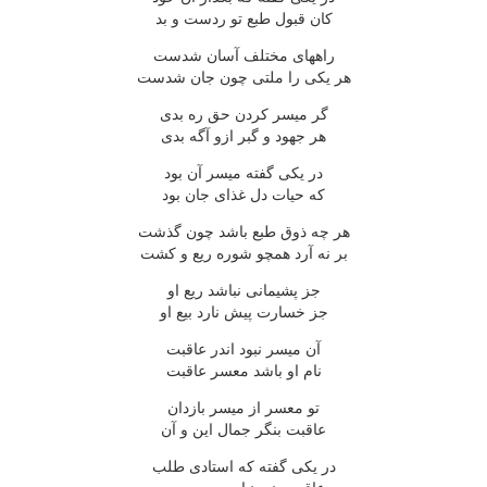
کان قبول طبع تو ردست و بد
راههاى مختلف آسان شدست
هر يکى را ملتى چون جان شدست
گر ميسر کردن حق ره بدى
هر جهود و گبر ازو آگه بدى
در يکى گفته ميسر آن بود
که حيات دل غذاى جان بود
هر چه ذوق طبع باشد چون گذشت
بر نه آرد همچو شوره ريع و کشت
جز پشيمانى نباشد ريع او
جز خسارت پيش نارد بيع او
آن ميسر نبود اندر عاقبت
نام او باشد معسر عاقبت
تو معسر از ميسر بازدان
عاقبت بنگر جمال اين و آن
در يکى گفته که استادى طلب