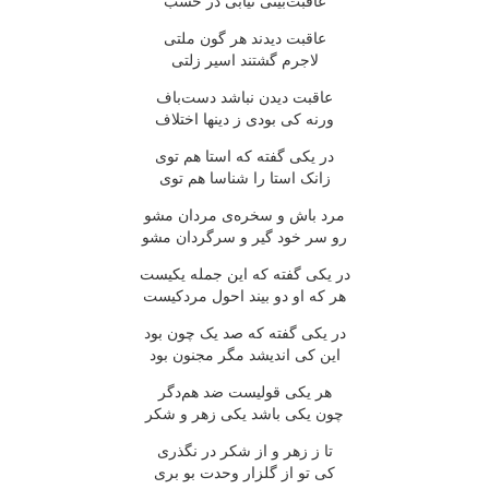
عاقبت‌بينى نيابى در حسب
عاقبت ديدند هر گون ملتى
لاجرم گشتند اسير زلتى
عاقبت ديدن نباشد دست‌باف
ورنه کى بودى ز دينها اختلاف
در يکى گفته که استا هم توى
زانک استا را شناسا هم توى
مرد باش و سخره‌ى مردان مشو
رو سر خود گير و سرگردان مشو
در يکى گفته که اين جمله يکيست
هر که او دو بيند احول مردکيست
در يکى گفته که صد يک چون بود
اين کى انديشد مگر مجنون بود
هر يکى قوليست ضد هم‌دگر
چون يکى باشد يکى زهر و شکر
تا ز زهر و از شکر در نگذرى
کى تو از گلزار وحدت بو برى