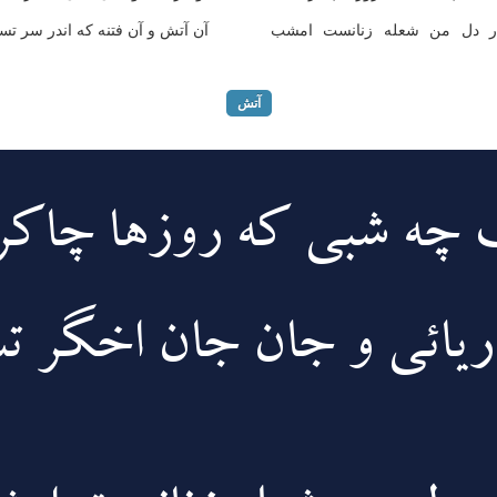
در دل من شعله زنانست امشب
آن آتش و آن فتنه که اندر سر ت
آتش