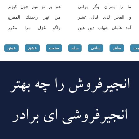
ما را بمران وگر برانی
هم بر تو تنیم چون كبوتر
و الفجر لذی لیال عشر
من نهر رحیقك المفرج
آمد عثمان شهاب دین هین
واگو غزل مرا مكرر
مت
ساغر
ساقی
سایه
صنعت
عشق
عیش