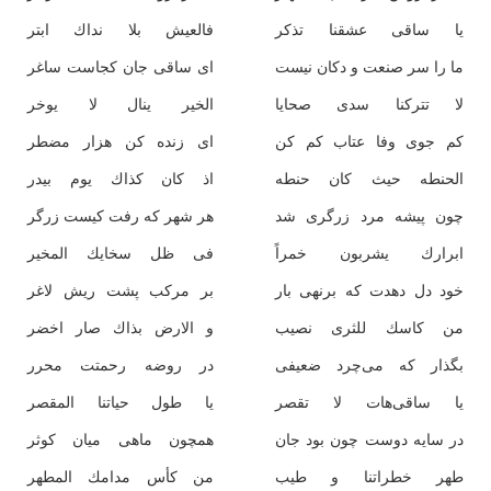
یا ساقی عشقنا تذكر
فالعیش بلا نداك ابتر
ما را سر صنعت و دكان نیست
ای ساقی جان كجاست ساغر
لا تتركنا سدی صحایا
الخیر ینال لا یوخر
كم جوی وفا عتاب كم كن
ای زنده كن هزار مضطر
الحنطه حیث كان حنطه
اذ كان كذاك یوم بیدر
چون پیشه مرد زرگری شد
هر شهر كه رفت كیست زرگر
ابرارك یشربون خمراً
فی ظل سخایك المخیر
خود دل دهدت كه برنهی بار
بر مركب پشت ریش لاغر
من كاسك للثری نصیب
و الارض بذاك صار اخضر
بگذار كه می‌چرد ضعیفی
در روضه رحمتت محرر
یا ساقی‌هات لا تقصر
یا طول حیاتنا المقصر
در سایه دوست چون بود جان
همچون ماهی میان كوثر
طهر خطراتنا و طیب
من كأس مدامك المطهر