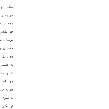
سگ او گ
چو به راز
همه عیب ا
چو بلیس 
برسان به
خمشان ب
چو ز دل ب
به ضمیر 
بد و نیك
چو دلم ر
چو به حال
به سوی ت
تو بگیر 