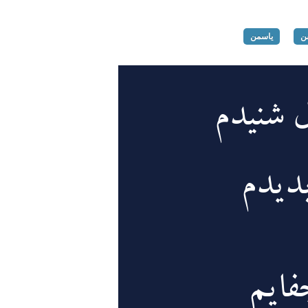
ن
یاسمن