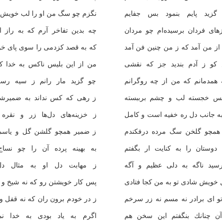
زید پایم بنمود بس جفایم
نگزم چو سگ من او را لب خویش ر
های فردان برسیده‌ام چو مردان
چه بدین تفاخر آرم كه به راز ا
ز من آمد كه ز من چنین فن آمد
كه به قصد كزدمی را سوی پای خو
كو ز آدم بندید جز كه نقشی
من از این بلیس ناكس به خدا كه
 همدمانم كه من از چه روگرانم
چو گزید مار رانم ز سیه رس
س خجسته لب و چشم برببسته
ز رهی كه كس نداند به ضمیرشا
ه جانب دل ره خفیه است و كامل
ز خزینه‌های دل‌ها زر و نقره 
همچو گلخن سگ مرده درفكندم
ز ضمیر همچو گلشن گل و یاسم
 دوستان را به كنایت ار بگفتم
به بهینه پرده آن را چو نساج 
سید ناگه به دلی عظیم و آگه
ز مهابت دل او به مثال دل
 خویش شادی تو به من كجا فتادی
پس كار خویشتن رو كه نه شیخ و 
و ای برادر نه مسم نه زر سرخم
ز در خودم برون ران كه نه قفل و 
آن چنانك بنگفتم این سخن هم
اگرم به یاد بودی به خدا نم