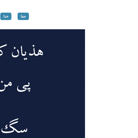
جفا
خدا