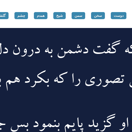
دوست
سخن
سمن
شیخ
همدم
چشم
گلش