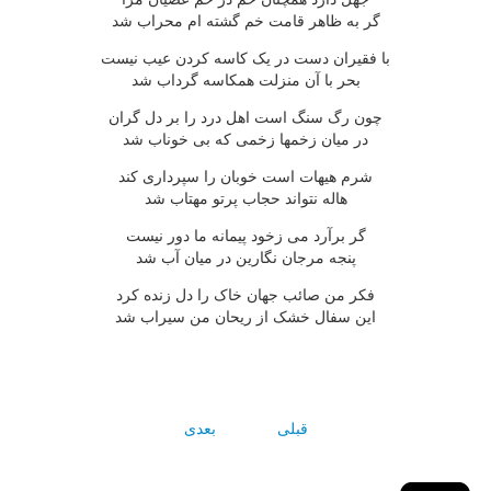
گر به ظاهر قامت خم گشته ام محراب شد
با فقيران دست در يک کاسه کردن عيب نيست
بحر با آن منزلت همکاسه گرداب شد
چون رگ سنگ است اهل درد را بر دل گران
در ميان زخمها زخمى که بى خوناب شد
شرم هيهات است خوبان را سپردارى کند
هاله نتواند حجاب پرتو مهتاب شد
گر برآرد مى زخود پيمانه ما دور نيست
پنجه مرجان نگارين در ميان آب شد
فکر من صائب جهان خاک را دل زنده کرد
اين سفال خشک از ريحان من سيراب شد
قبلی
بعدی