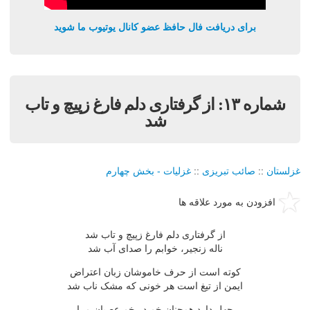
برای دریافت فال حافظ عضو کانال یوتیوب ما شوید
شماره ١٣: از گرفتارى دلم فارغ زپيچ و تاب
شد
غزلستان
::
صائب تبریزی
::
غزليات - بخش چهارم
افزودن به مورد علاقه ها
از گرفتارى دلم فارغ زپيچ و تاب شد
ناله زنجير، خوابم را صداى آب شد
کوته است از حرف خاموشان زبان اعتراض
ايمن از تيغ است هر خونى که مشک ناب شد
جهل دارد همچنان خم در خم عصيان مرا