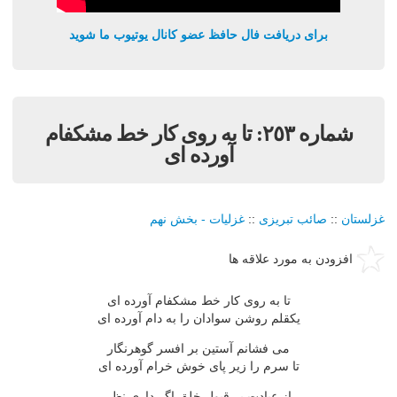
برای دریافت فال حافظ عضو کانال یوتیوب ما شوید
شماره ٢٥٣: تا به روى کار خط مشکفام
آورده اى
غزلستان
::
صائب تبریزی
::
غزليات - بخش نهم
افزودن به مورد علاقه ها
تا به روى کار خط مشکفام آورده اى
يکقلم روشن سوادان را به دام آورده اى
مى فشانم آستين بر افسر گوهرنگار
تا سرم را زير پاى خوش خرام آورده اى
از عبادت بر قبول خلق اگر دارى نظر