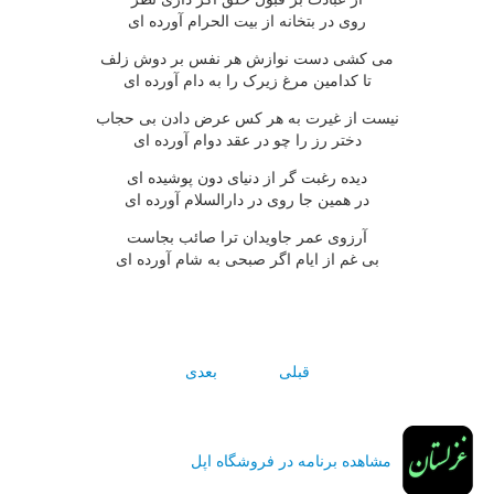
روى در بتخانه از بيت الحرام آورده اى
مى کشى دست نوازش هر نفس بر دوش زلف
تا کدامين مرغ زيرک را به دام آورده اى
نيست از غيرت به هر کس عرض دادن بى حجاب
دختر رز را چو در عقد دوام آورده اى
ديده رغبت گر از دنياى دون پوشيده اى
در همين جا روى در دارالسلام آورده اى
آرزوى عمر جاويدان ترا صائب بجاست
بى غم از ايام اگر صبحى به شام آورده اى
قبلی
بعدی
مشاهده برنامه در فروشگاه اپل