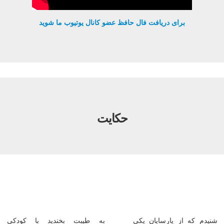
برای دریافت فال حافظ عضو کانال یوتیوب ما شوید
حكايت
شنيدم كه از پارسايان يكى
به طيبت بخنديد با كودكى