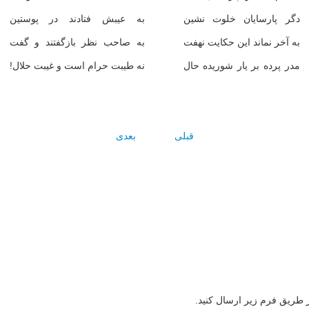
دگر پارسايان خلوت نشين
به عيبش فتادند در پوستين
به آخر نماند اين حكايت نهفت
به صاحب نظر بازگفتند و گفت
مدر پرده بر يار شوريده حال
نه طيبت حرام است و غيبت حلال!
قبلی
بعدی
ز طریق فرم زیر ارسال کنید.