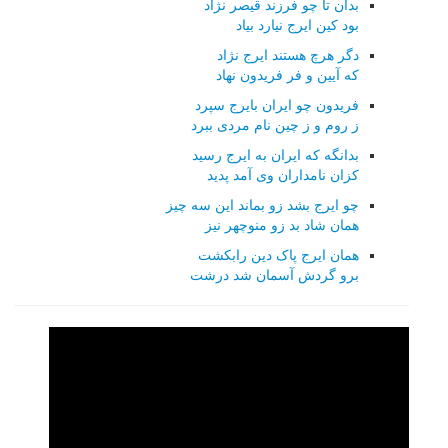
بدان تا چو فرزند قیصر نژاد
بود کین ایرج نیارد بیاد
دگر هرچ هستند ایرج نژاد
که آیین و فر فریدون نهاد
فریدون چو ایران بایرج سپرد
ز روم و ز چین نام مردی ببرد
بدانگه که ایران به ایرج رسید
کزان نامداران وی آمد پدید
چو ایرج بشد زو بماند این سه چیز
همان شاد بد زو منوچهر نیز
همان ایرج پاک دین رابکشت
برو گردش آسمان شد درشت