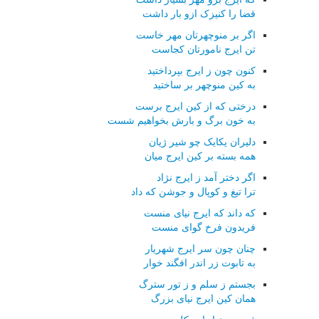
قضا را کنیزک ازو بار داشت
اگر بر منوچهرتان مهر خاست
تن ایرج نامورتان کجاست
کنون چون ز ایرج بپرداختید
به کین منوچهر بر ساختید
درختی که از کین ایرج برست
به خون برگ و بارش بخواهیم شست
دلیران یکایک چو شیر ژیان
همه بسته بر کین ایرج میان
اگر دختر آمد ز ایرج نژاد
ترا تیغ و کوپال و جوشن که داد
که داند که ایرج نیای منست
فریدون فرخ گوای منست
چنان چون سر ایرج شهریار
به تابوت زر اندر افگند خوار
بجستم ز سلم و ز تور سترگ
همان کین ایرج نیای بزرگ