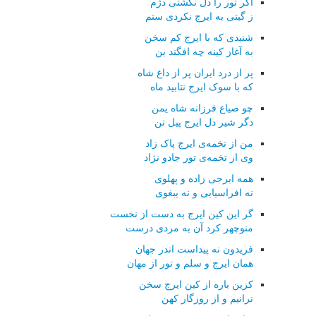
اگر تور را دل نگشتی دژم
ز گیتی به ایرج نکردی ستم
شنیدی که با ایرج کم سخن
به آغاز کینه چه افگند بن
پر از درد ایران پر از داغ شاه
که با سوک ایرج نتابید ماه
چو صیاع فرزانه شاه یمن
دگر شیر دل ایرج پیل تن
من از تخمه‌ی ایرج پاک زاد
وی از تخمه‌ی تور جادو نژاد
همه ایرجی زاده و پهلوی
نه افراسیابی و نه یبغوی
گر این کین ایرج به دست از نخست
منوچهر کرد آن به مردی درست
فریدون نه پیداست اندر جهان
همان ایرج و سلم و تور از مهان
کزین باره از کین ایرج سخن
نرانیم و از روزگار کهن