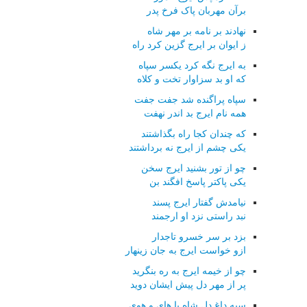
برآن مهربان پاک فرخ پدر
نهادند بر نامه بر مهر شاه
ز ایوان بر ایرج گزین کرد راه
به ایرج نگه کرد یکسر سپاه
که او بد سزاوار تخت و کلاه
سپاه پراگنده شد جفت جفت
همه نام ایرج بد اندر نهفت
که چندان کجا راه بگذاشتند
یکی چشم از ایرج نه برداشتند
چو از تور بشنید ایرج سخن
یکی پاکتر پاسخ افگند بن
نیامدش گفتار ایرج پسند
نبد راستی نزد او ارجمند
بزد بر سر خسرو تاجدار
ازو خواست ایرج به جان زینهار
چو از خیمه ایرج به ره بنگرید
پر از مهر دل پیش ایشان دوید
سپه داغ دل شاه با های و هوی