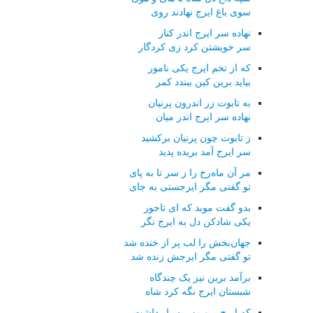
سوی باغ ایرج نهادند روی
نهاده سر ایرج اندر کنار
سر خویشتن کرد زی کردگار
که از تخم ایرج یکی نامور
بیاید برین کین ببندد کمر
به تابوت زر اندرون پرنیان
نهاده سر ایرج اندر میان
ز تابوت چون پرنیان برکشید
سر ایرج آمد بریده پدید
مر آن ماه‌رخ را ز سر تا به پای
تو گفتی مگر ایرجستی به جای
بدو گفت موبد که ای تاجور
یکی شادکن دل به ایرج نگر
جهان‌بخش را لب پر از خنده شد
تو گفتی مگر ایرجش زنده شد
برآمد برین نیز یک چندگاه
شبستان ایرج نگه کرد شاه
که ایرج برو مهر بسیار داشت