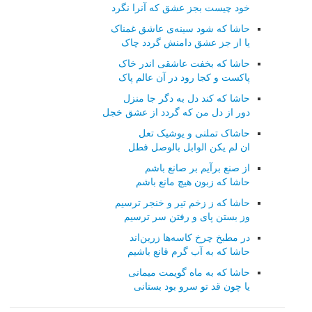
خود چیست بجز عشق که آنرا نگرد
حاشا که شود سینه‌ی عاشق غمناک
یا از جز عشق دامنش گردد چاک
حاشا که بخفت عاشقی اندر خاک
پاکست و کجا رود در آن عالم پاک
حاشا که کند دل به دگر جا منزل
دور از دل من که گردد از عشق خجل
حاشاک تملنی و یوشیک تعل
ان لم یکن الوابل بالوصل فطل
از صنع برآیم بر صانع باشم
حاشا که زبون هیچ مانع باشم
حاشا که ز زخم تیر و خنجر ترسیم
وز بستن پای و رفتن سر ترسیم
در مطبخ چرخ کاسه‌ها زرین‌اند
حاشا که به آب گرم قانع باشیم
حاشا که به ماه گویمت میمانی
یا چون قد تو سرو بود بستانی