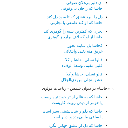
ای دلبر بی‌دلان صوفی
حاشا كه ز جان بی‌وقوفی
دل را ببرد عشق كه تا سود دل كند
حاشا كه او كند طمعی یا تجارتی
بحری كه كمترین شبه را گوهری كند
حاشا از او كه لاف برآرد ز گوهری
فحاشا بل عنایته بحور
غریق منه بغیی وابتغائی
قالوا تسلی، حاشا و كلا
قلبی مقیم، وسط الوفء
قالو تسلی، حاشا و كلا
عشق تجلی من ذی‌الجلال
«حاشا» در دیوان شمس - رباعیات مولوی
حاشا که به عالم از تو خوشتر یاریست
یا خوبتر از دیدن رویت کاریست
حاشا که دلم ز شب‌نشینی سیر است
یا ساقی ما بی‌مدد و ادبیر است
حاشا که دل از عشق جهانرا نگرد