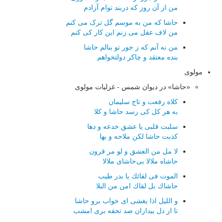
من از آن روز که دربند توام آزادم
حاشا که من به موسم گل ترک می کنم
من لاف عقل می زنم این کار کی کنم
من نه آنم که ز جور تو بنالم حاشا
بنده معتقد و چاکر دولتخواهم
مولوی
«حاشا» در دیوان شمس - غزلیات مولوی
كلاه رفعت و تاج سلیمان
به هر كل كی رسد حاشا و كلا
سلبت قلبی یا عشق خدعه و دها
كذبت حاشا لكن ملاحه و بها
لا مل من العشق و لو مر قرون
حاشاه ملالا بی‌حاشای ملالا
الموت فی لقائك یا بدر طیب
حاشاك بل لقاك امن من البلا
و اللیل اذا یغشی ای خواب برو حاشا
تا از دل بیداران صد تحفه بری امشب