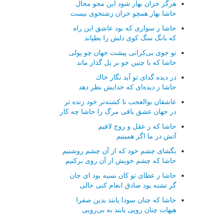
هرگز خزان بهار شود این مجو محال
حاشا بهار همچو خزان زشتخوی نیست
حاشا ز سواری كه بود عاشق این راه
كه بانگ سگ كوی دلش را بطپاند
تو جوی بی‌كرانی پیشت جهان چو پولی
حاشا كه با چنین جو بر پل گذار ماند
در دیده گدای تو آید نگار خاك
حاشا ز دیده‌ای كه خدایش نظر دهد
عاشقان بوالعجب تا كشته‌تر خود زنده تر
در جهان عشق باقی مرگ را حاشا چه كار
حاشا كه ز عقل و روح لافیم
آتش در ما اگر همینیم
بگشای چشم خود كه از آن چشم روشنیم
حاشا كه چشم خویش از آن روی بركنیم
حاشا ز عطای تو كان نسیه بود ای جان
گر تشنه بود صادق انعام كنی حالی
حاشا كه چنان سودا یابند بدین صفرا
هیهات چنان رویی یابند به بی‌رویی