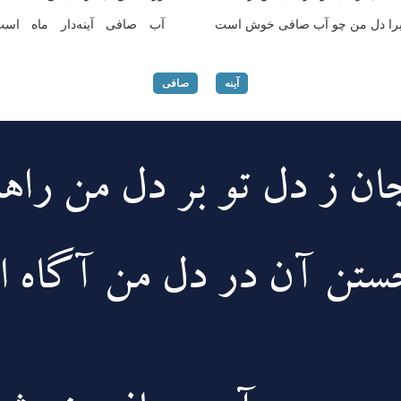
را دل من چو آب صافی خوش است
آب صافی آینه‌دار ماه اس
آینه
صافی