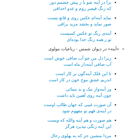
برآ در آینه شو یا ز پیش چشمم دور
كه زنگ قیصر روم و عدو احداقی
نماید آینه‌ام عكس روی و قانع نیست
صور نماید و بخشد مزید براقی
آینه‌ی رنگ تو عكس كسیست
تو ز همه رنگ جدا بوده‌ای
«آینه» در دیوان شمس - رباعیات مولوی
زیرا دل من چو آب صافی خوش است
آب صافی آینه‌دار ماه است
تا این فلک آینه‌گون بر کار است
اندریم عشق موج خون در کار است
ور آینه‌وار نیک و بد بنمائی
چون آینه روی آهنین باید داشت
آن صورت غیبی که جهان طالب اوست
در آینه‌ی فهم تو مفهوم شود
هم صورت و هم آینه والله که ویست
این آینه زنگی نپذیرد هرگز
مردا منشین جز که به پهلوی رجال