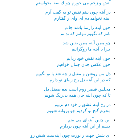
آتش و زخم می خورم چونك صفا بخواستم
در آینه چون بینم نقش تو به گفت آرم
آیینه نخواهد دم ای وای ز گفتارم
چون آینه رازنما باشد جانم
تانم كه نگویم نتوانم كه ندانم
چو ممن آینه ممن یقین شد
چرا با آینه ما روگرانیم
چون آینه نقش خود زدایم
چون عكس چنان جمال خواهیم
دل من روشن و مقبل ز چه شد با تو بگویم
كه در این آینه دل رخ زیبای تو دارم
مجلس قیصر روم است بده صیقل دل
تا كه چون آینه جان همه بی‌رنگ شویم
در رخ آینه عشق ز خود دم نزنیم
محرم گنج تو گردیم چو پروانه شویم
این چنین آینه‌ای می بینم
چشم از این آینه چون بردارم
ای شش جهت ز نورت چون آینه‌ست شش رو