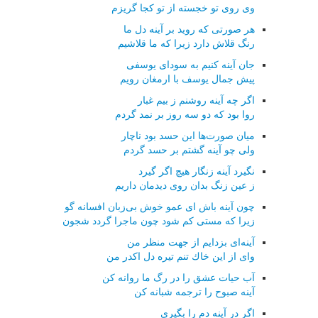
وی روی تو خجسته از تو كجا گریزم
هر صورتی كه روید بر آینه دل ما
رنگ قلاش دارد زیرا كه ما قلاشیم
جان آینه كنیم به سودای یوسفی
پیش جمال یوسف با ارمغان رویم
اگر چه آینه روشنم ز بیم غبار
روا بود كه دو سه روز بر نمد گردم
میان صورت‌ها این حسد بود ناچار
ولی چو آینه گشتم بر حسد گردم
نگیرد آینه زنگار هیچ اگر گیرد
ز عین زنگ بدان روی دیدمان داریم
چون آینه باش ای عمو خوش بی‌زبان افسانه گو
زیرا كه مستی كم شود چون ماجرا گردد شجون
آینه‌ای بزدایم از جهت منظر من
وای از این خاك تنم تیره دل اكدر من
آب حیات عشق را در رگ ما روانه كن
آینه صبوح را ترجمه شبانه كن
اگر در آینه دم را بگیری