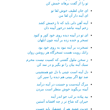
تو را از گفت برهاند خمش كن
ای جان لطیف خوش لقا تو
ای آینه دار آن لقا من
آینه آهن دلی باید كه تا زخمش كشد
زخم آیینه نباشد درخور آیینه دان
ای تو در آیینه دیده روی خود كور و كبود
تسخر و خنده زده بر آینه چون ابلهان
تسخرت بر آینه نبود به روی خود بود
زانك رویت هست تسخرگاه هر روشن روان
ز سخن ملول گشتی كه كسیت نیست محرم
سبك آینه بیان را تو بگیر و در نمد كن
دل آینه است چینی با دل چو همنشینی
صد تیغ اگر ببینی هم دیده را سپر كن
مرگ آینه‌ست و حسنت در آینه درآمد
آیینه بربگوید خوش منظر است مردن
بید پیاده بر لب جو اندر آینه
حیران كه شاخ تر ز چه افشاند آستین
حدیث عشق هم از عشقباز باید جست