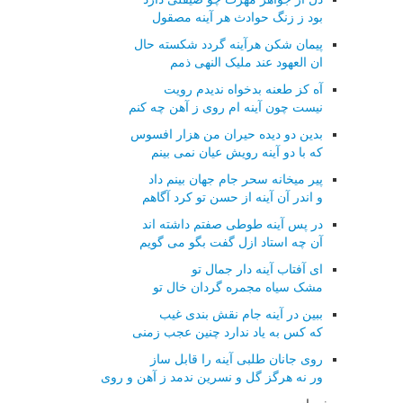
بود ز زنگ حوادث هر آینه مصقول
پیمان شکن هرآینه گردد شکسته حال
ان العهود عند ملیک النهی ذمم
آه کز طعنه بدخواه ندیدم رویت
نیست چون آینه ام روی ز آهن چه کنم
بدین دو دیده حیران من هزار افسوس
که با دو آینه رویش عیان نمی بینم
پیر میخانه سحر جام جهان بینم داد
و اندر آن آینه از حسن تو کرد آگاهم
در پس آینه طوطی صفتم داشته اند
آن چه استاد ازل گفت بگو می گویم
ای آفتاب آینه دار جمال تو
مشک سیاه مجمره گردان خال تو
ببین در آینه جام نقش بندی غیب
که کس به یاد ندارد چنین عجب زمنی
روی جانان طلبی آینه را قابل ساز
ور نه هرگز گل و نسرین ندمد ز آهن و روی