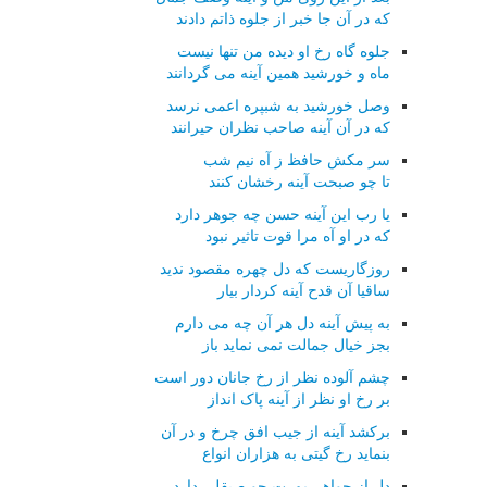
که در آن جا خبر از جلوه ذاتم دادند
جلوه گاه رخ او دیده من تنها نیست
ماه و خورشید همین آینه می گردانند
وصل خورشید به شبپره اعمی نرسد
که در آن آینه صاحب نظران حیرانند
سر مکش حافظ ز آه نیم شب
تا چو صبحت آینه رخشان کنند
یا رب این آینه حسن چه جوهر دارد
که در او آه مرا قوت تاثیر نبود
روزگاریست که دل چهره مقصود ندید
ساقیا آن قدح آینه کردار بیار
به پیش آینه دل هر آن چه می دارم
بجز خیال جمالت نمی نماید باز
چشم آلوده نظر از رخ جانان دور است
بر رخ او نظر از آینه پاک انداز
برکشد آینه از جیب افق چرخ و در آن
بنماید رخ گیتی به هزاران انواع
دل از جواهر مهرت چو صیقلی دارد