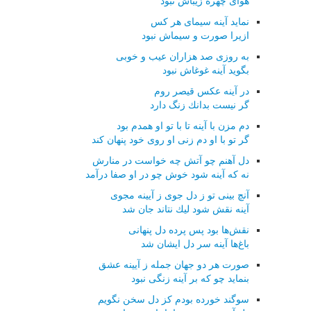
هوای چهره زیباش نبود
نماید آینه سیمای هر كس
ازیرا صورت و سیماش نبود
به روزی صد هزاران عیب و خوبی
بگوید آینه غوغاش نبود
در آینه عكس قیصر روم
گر نیست بدانك زنگ دارد
دم مزن با آینه تا با تو او همدم بود
گر تو با او دم زنی او روی خود پنهان كند
دل آهنم چو آتش چه خواست در منارش
نه كه آینه شود خوش چو در او صفا درآمد
آنچ بینی تو ز دل جوی ز آیینه مجوی
آینه نقش شود لیك نتاند جان شد
نقش‌ها بود پس پرده دل پنهانی
باغ‌ها آینه سر دل ایشان شد
صورت هر دو جهان جمله ز آیینه عشق
بنماید چو كه بر آینه زنگی نبود
سوگند خورده بودم كز دل سخن نگویم