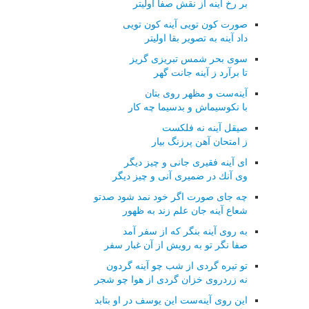
بر رخ آینه از نقش صفا اولیتر
صورت كون تویی آینه كون تویی
داد آینه به تصویر بقا اولیتر
سوی بحر شمس تبریزی گریز
تا برآرد ز آینه جانت گهر
آینه‌ست و مظهر روی بتان
با نكوسیماش و بدسیما چه كار
صیقل آینه نه فلكست
ز امتحان آهن پرزنگ بیار
ای آینه فقیری جانی و چیز دیگر
وی آنك در ضمیری آنی و چیز دیگر
چه جای صورت اگر خود نمد شود صدتو
شعاع آینه جان علم زند به ظهور
به روی آینه بنگر كه از سفر آمد
صفا نگر تو به رویش از آن غبار سفر
تو تیره گردی از شب چو آینه گردون
نه زردروی خزان گردی از هوا چو شجر
این روی آینه‌ست این یوسف در او بتابد