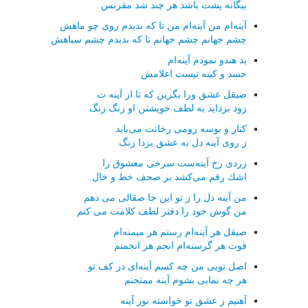
بیگانه پشت باشد هر چند شد مقرنس
آینه‌ام من آینه‌ام من تا كه بدیدم روی چو ماهش
چشم جهانم چشم جهانم تا كه بدیدم چشم سیاهش
بد هندو نمودم آینه‌ام
حسد و كینه نیست اعلامش
صیقل عشق ورا بگزین كه تا از آینه ت
زود بزداید به لطف خویشتن او زنگ زنگ
كنار و بوسه رومی رخانت می‌باید
ز روی آینه دل به عشق بزدا زنگ
زردی رخ آینه‌ست سرخی معشوق را
اشك رقم می‌كشد بر صحف خط و خال
من آینه دل را ز تو این جا صقالی می دهم
من گوش خود را دفتر لطف كلامت می كنم
صیقل هر آینه‌ام رستم هر میمنه‌ام
قوت هر گرسنه‌ام انجم هر انجمنم
اصل تویی من چه كسم آینه‌ای در كف تو
هر چه نمایی بشوم آینه ممتحنم
آهنیم ز عشق تو خواسته نور آینه