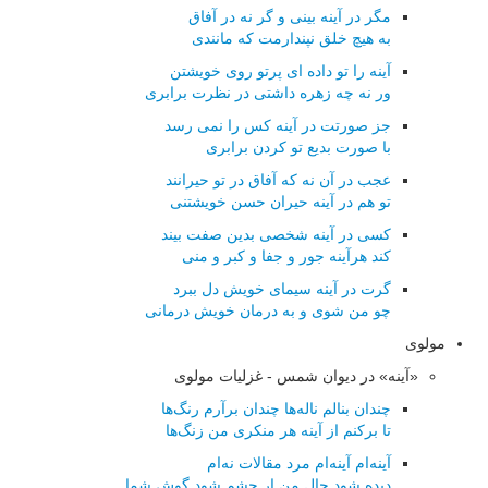
مگر در آینه بینی و گر نه در آفاق
به هیچ خلق نپندارمت که مانندی
آینه را تو داده ای پرتو روی خویشتن
ور نه چه زهره داشتی در نظرت برابری
جز صورتت در آینه کس را نمی رسد
با صورت بدیع تو کردن برابری
عجب در آن نه که آفاق در تو حیرانند
تو هم در آینه حیران حسن خویشتنی
کسی در آینه شخصی بدین صفت بیند
کند هرآینه جور و جفا و کبر و منی
گرت در آینه سیمای خویش دل ببرد
چو من شوی و به درمان خویش درمانی
مولوی
«آینه» در دیوان شمس - غزلیات مولوی
چندان بنالم ناله‌ها چندان برآرم رنگ‌ها
تا بركنم از آینه هر منكری من زنگ‌ها
آینه‌ام آینه‌ام مرد مقالات نه‌ام
دیده شود حال من ار چشم شود گوش شما