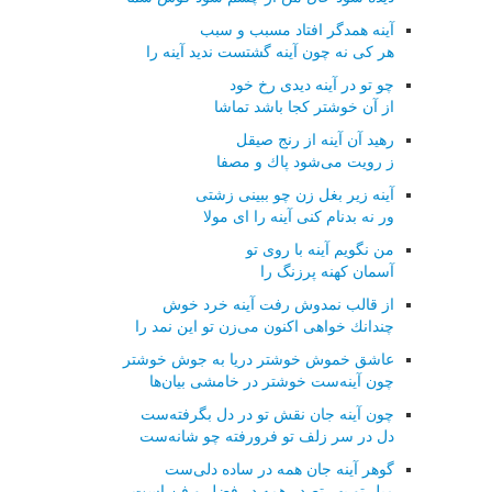
آینه همدگر افتاد مسبب و سبب
هر كی نه چون آینه گشتست ندید آینه را
چو تو در آینه دیدی رخ خود
از آن خوشتر كجا باشد تماشا
رهید آن آینه از رنج صیقل
ز رویت می‌شود پاك و مصفا
آینه زیر بغل زن چو ببینی زشتی
ور نه بدنام كنی آینه را ای مولا
من نگویم آینه با روی تو
آسمان كهنه پرزنگ را
از قالب نمدوش رفت آینه خرد خوش
چندانك خواهی اكنون می‌زن تو این نمد را
عاشق خموش خوشتر دریا به جوش خوشتر
چون آینه‌ست خوشتر در خامشی بیان‌ها
چون آینه جان نقش تو در دل بگرفته‌ست
دل در سر زلف تو فرورفته چو شانه‌ست
گوهر آینه جان همه در ساده دلی‌ست
میل تو بهر تصدر همه در فضل و فن است