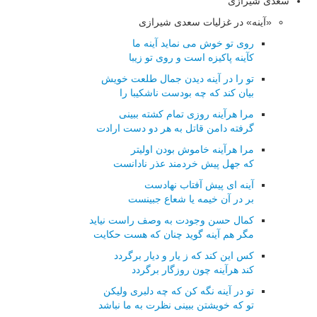
سعدی شیرازی
«آینه» در غزلیات سعدی شیرازی
روی تو خوش می نماید آینه ما
کآینه پاکیزه است و روی تو زیبا
تو را در آینه دیدن جمال طلعت خویش
بیان کند که چه بودست ناشکیبا را
مرا هرآینه روزی تمام کشته ببینی
گرفته دامن قاتل به هر دو دست ارادت
مرا هرآینه خاموش بودن اولیتر
که جهل پیش خردمند عذر نادانست
آینه ای پیش آفتاب نهادست
بر در آن خیمه یا شعاع جبینست
کمال حسن وجودت به وصف راست نیاید
مگر هم آینه گوید چنان که هست حکایت
کس این کند که ز یار و دیار برگردد
کند هرآینه چون روزگار برگردد
تو در آینه نگه کن که چه دلبری ولیکن
تو که خویشتن ببینی نظرت به ما نباشد