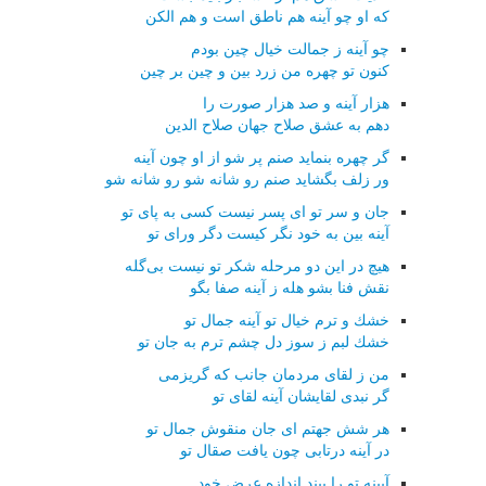
كه او چو آینه هم ناطق است و هم الكن
چو آینه ز جمالت خیال چین بودم
كنون تو چهره من زرد بین و چین بر چین
هزار آینه و صد هزار صورت را
دهم به عشق صلاح جهان صلاح الدین
گر چهره بنماید صنم پر شو از او چون آینه
ور زلف بگشاید صنم رو شانه شو رو شانه شو
جان و سر تو ای پسر نیست كسی به پای تو
آینه بین به خود نگر كیست دگر ورای تو
هیچ در این دو مرحله شكر تو نیست بی‌گله
نقش فنا بشو هله ز آینه صفا بگو
خشك و ترم خیال تو آینه جمال تو
خشك لبم ز سوز دل چشم ترم به جان تو
من ز لقای مردمان جانب كه گریزمی
گر نبدی لقایشان آینه لقای تو
هر شش جهتم ای جان منقوش جمال تو
در آینه درتابی چون یافت صقال تو
آیینه تو را بیند اندازه عرض خود