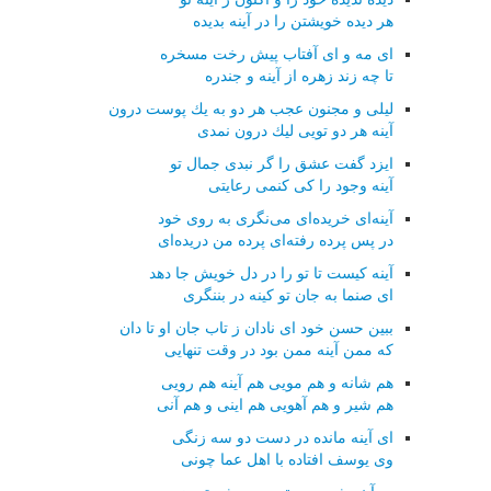
هر دیده خویشتن را در آینه بدیده
ای مه و ای آفتاب پیش رخت مسخره
تا چه زند زهره از آینه و جندره
لیلی و مجنون عجب هر دو به یك پوست درون
آینه هر دو تویی لیك درون نمدی
ایزد گفت عشق را گر نبدی جمال تو
آینه وجود را كی كنمی رعایتی
آینه‌ای خریده‌ای می‌نگری به روی خود
در پس پرده رفته‌ای پرده من دریده‌ای
آینه كیست تا تو را در دل خویش جا دهد
ای صنما به جان تو كینه در بننگری
ببین حسن خود ای نادان ز تاب جان او تا دان
كه ممن آینه ممن بود در وقت تنهایی
هم شانه و هم مویی هم آینه هم رویی
هم شیر و هم آهویی هم اینی و هم آنی
ای آینه مانده در دست دو سه زنگی
وی یوسف افتاده با اهل عما چونی