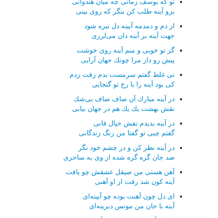
تو كه یوسف زمانی چه میان هندوانی
برو آینه طلب كن بنگر كه روی بینی
از دم و دمدمه آیینه دل تیره شود
جهت آینه بر آینه دان می‌لرزی
گر تو خوبی و منم آینه روی خوشت
پیش رو دار مرا چونك جهان آرایی
نی غلط گفتم سرمست بدم زفت زدم
كی بود آینه را با رخ تو گنجایی
در آینه مبارك آن صاف صاف بی‌شك
نقش بهشت یك یك هم در جهان بیابی
در آینه بدیدم نقش خیال فانی
گفتم چیی تو گفتا من زنگ زندگانی
در آینه نظر كن و در چشم خود نگر
صد جان گره گره شده از وی به ساحری
آهن هستی من صیقل عشقش چو یافت
آینه كون شد رفت از او آهنی
ای دل چون آهنت بوده چو آیینه‌ای
آینه با جان من مونس دیرینه‌ای