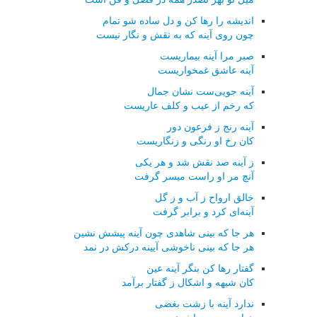
اندیشه را رها كن و دل ساده شو تمام
چون روی آینه كه به نقش و نگار نیست
صبر مرا آینه بیماریست
آینه عاشق غمخواریست
آینه جویی‌ست نشان جمال
كه رخم از عیب و كلف عاریست
آینه رنج ز فرعون دور
كان رخ او رنگی و زنگاریست
ز آینه صد نقش شد و هر یكی
آنچ مر او راست میسر گرفت
خالق ارواح ز آب و ز گل
آینه‌ای كرد و برابر گرفت
هر جا كه بینی شاهدی چون آینه پیشش نشین
هر جا كه بینی ناخوشی آیینه دركش در نمد
گفتار رها كن بنگر آینه عین
كان شبهه و اشكال ز گفتار برآمد
ندارد آینه با زشت بغضی