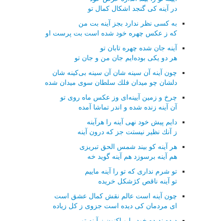
در آینه كی گنجد اشكال كمال تو
به كسی نظر ندارد بجز آینه بت من
كه ز عكس چهره خود شده است بت پرست او
آینه جان شده چهره تابان تو
هر دو یكی بوده‌ایم جان من و جان تو
چون آینه آن سینه شان آن سینه بی‌كینه شان
دلشان چو میدان فلك سلطان سوی میدان شده
چرخ و زمین آیینه‌ای وز عكس ماه روی تو
آن آینه زنده شده و اندر تماشا آمده
دایم پیش خود نهی آینه را هرآینه
ز آنك نظیر نیستت جز كه درون آینه
هر آینه كو بیند شمس الحق تبریزی
هم آینه برسوزد هم آینه گوید خه
تو شرم نداری كه تو را آینه ماییم
تو آینه ناقص كژشكل خریده
چون آینه است عالم نقش كمال عشق است
ای مردمان كی دیده است جزوی ز كل زیاده
دیده ندیده خود را و اكنون ز آینه تو