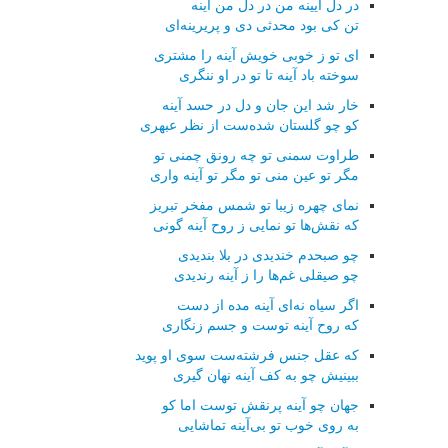
در دل آیینه من در دل من آینه
تن كی بود محدثی دی و پریرینه‌ای
ای تو ز خوبی خویش آینه را مشتری
سوخته باد آینه تا تو در او ننگری
خار شد این جان و دل در حسد آینه
كو چو گلستان شده‌ست از نظر عبهری
طراوت سمنی تو چه رونق چمنی تو
مگر تو عین منی تو مگر تو آینه واری
نمای چهره زیبا تو شمس مفخر تبریز
كه نقش‌ها تو نمایی ز روح آینه گونی
چو صبحدم خندیدی در بلا بندیدی
چو صیقلی غم‌ها را ز آینه رندیدی
اگر سیاه نه‌ای آینه مده از دست
كه روح آینه توست و جسم زنگاری
كه عقل جنس فرشته‌ست سوی او پوید
ببینیش چو به كف آینه نهان گیری
جهان چو آینه پرنقش توست اما كو
به روی خوب تو بی‌آینه تماشایی