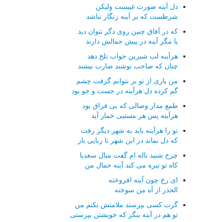
دل آینه صورت غیبست ولیکن
شرطست که بر آینه زنگار نباشد
که در آفاق چنین روی دگر نتوان دید
یا مگر آینه در پیش جمالش دارند
هرآینه لب شیرین جواب تلخ دهد
چنان که صاحب نوشند ضارب نیشند
من باری از تو بر نتوانم گرفت چشم
گم کرده دل هرآینه در جست و جو بود
طمع مدار وصالی که بی فراق بود
هرآینه پس هر مستیی خمار آید
تو را هرآینه باید به شهر دیگر رفت
که دل نماند در این شهر تا ربایی باز
چرخ شنید ناله ام گفت منال سعدیا
کاه تو تیره می کند آینه جمال من
ای رخ چون آینه افروخته
الحذر از آه من سوخته
گرت کسی بپرستد ملامتش نکنم من
تو هم در آینه بنگر که خویشتن بپرستی