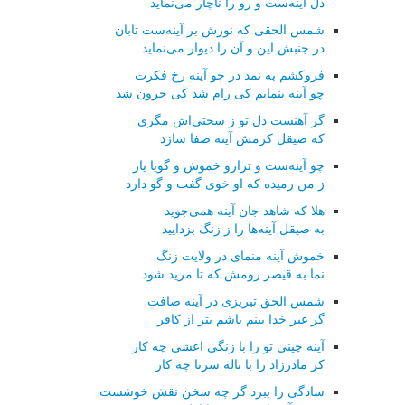
دل آینه‌ست و رو را ناچار می‌نماید
شمس الحقی كه نورش بر آینه‌ست تابان
در جنبش این و آن را دیوار می‌نماید
فروكشم به نمد در چو آینه رخ فكرت
چو آینه بنمایم كی رام شد كی حرون شد
گر آهنست دل تو ز سختی‌اش مگری
كه صیقل كرمش آینه صفا سازد
چو آینه‌ست و ترازو خموش و گویا یار
ز من رمیده كه او خوی گفت و گو دارد
هلا كه شاهد جان آینه همی‌جوید
به صیقل آینه‌ها را ز زنگ بزدایید
خموش آینه منمای در ولایت زنگ
نما به قیصر رومش كه تا مرید شود
شمس الحق تبریزی در آینه صافت
گر غیر خدا بینم باشم بتر از كافر
آینه چینی تو را با زنگی اعشی چه كار
كر مادرزاد را با ناله سرنا چه كار
سادگی را ببرد گر چه سخن نقش خوشست