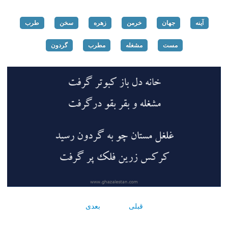
آینه
جهان
خرمن
زهره
سخن
طرب
مست
مشغله
مطرب
گردون
قبلی
بعدی