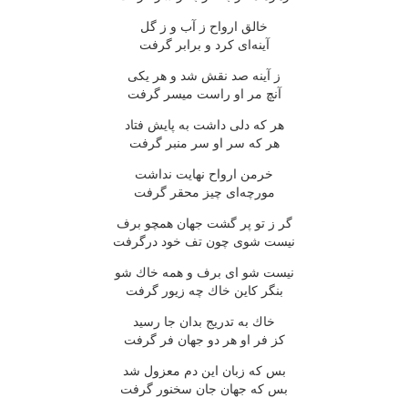
خالق ارواح ز آب و ز گل
آینه‌ای كرد و برابر گرفت
ز آینه صد نقش شد و هر یكی
آنچ مر او راست میسر گرفت
هر كه دلی داشت به پایش فتاد
هر كه سر او سر منبر گرفت
خرمن ارواح نهایت نداشت
مورچه‌ای چیز محقر گرفت
گر ز تو پر گشت جهان همچو برف
نیست شوی چون تف خود درگرفت
نیست شو ای برف و همه خاك شو
بنگر كاین خاك چه زیور گرفت
خاك به تدریج بدان جا رسید
كز فر او هر دو جهان فر گرفت
بس كه زبان این دم معزول شد
بس كه جهان جان سخنور گرفت