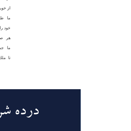
از خوی
ما طب
خود را
هر صو
ما جم
تا مل