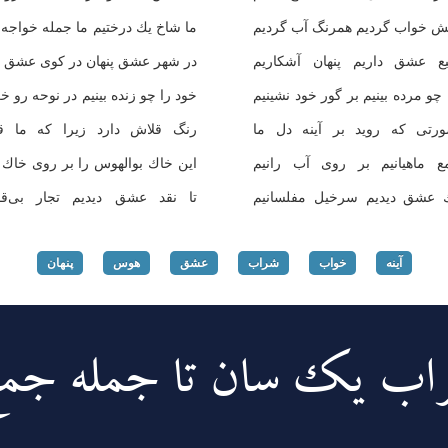
ش خواب گردیم همرنگ آب گردیم
ما شاخ یك درختیم ما جمله خواجه 
ع عشق داریم پنهان آشكاریم
در شهر عشق پنهان در كوی عشق 
 چو مرده بینیم بر گور خود نشینیم
خود را چو زنده بینیم در نوحه رو خ
رتی كه روید بر آینه دل ما
رنگ قلاش دارد زیرا كه ما قل
ع ماهیانیم بر روی آب رانیم
این خاك بوالهوس را بر روی خاك 
ك عشق دیدیم سرخیل مفلسانیم
تا نقد عشق دیدیم تجار بی‌قم
آینه
خواب
شراب
عشق
هوس
پنهان