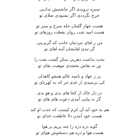
سبزه نرویدی اگر چاشنیش ندادیی
چرخ نگرددی اگر نشنودی صلای تو
هست جهاز گلبنان حله سرخ و سبز تو
هست امید شب روان یقظت روزهای تو
من ز لقای مردمان جانب كه گریزمی
گر نبدی لقایشان آینه لقای تو
بخت نداشت دهریی منكر گشت بعث را
ور نه بقاش بخشدی موهبت بقای تو
پر ز جهاد و نامیه عالم همچو كاهدان
كی برسیدی از عدم جز كه به كهربای تو
در دل خاك از كجا های بدی و هو بدی
گر نه پیاپی آمدی دعوت های های تو
هم به خود آید آن كرم كیست كه جذب او كند
هست خود آمدن دلا عاطفت خدای تو
گوید ذره ذره را چند پریم بر هوا
هست هوا و ذره هم دستخوش هوای تو