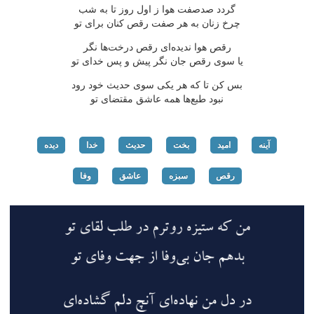
گردد صدصفت هوا ز اول روز تا به شب
چرخ زنان به هر صفت رقص كنان برای تو
رقص هوا ندیده‌ای رقص درخت‌ها نگر
یا سوی رقص جان نگر پیش و پس خدای تو
بس كن تا كه هر یكی سوی حدیث خود رود
نبود طبع‌ها همه عاشق مقتضای تو
آینه
امید
بخت
حدیث
خدا
دیده
رقص
سبزه
عاشق
وفا