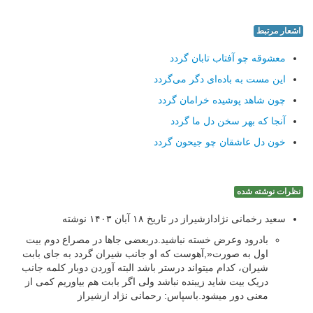
اشعار مرتبط
معشوقه چو آفتاب تابان گردد
این مست به باده‌ای دگر می‌گردد
چون شاهد پوشیده خرامان گردد
آنجا که بهر سخن دل ما گردد
خون دل عاشقان چو جیحون گردد
نظرات نوشته شده
سعید رخمانی نژادازشیراز در تاریخ ۱۸ آبان ۱۴۰۳ نوشته
بادرود وعرض خسته نباشید.دربعضی جاها در مصراع دوم بیت
اول به صورت«,آهوست که او جانب شیران گردد به جای بابت
شیران، کدام میتواند درستر باشد البته آوردن دوبار کلمه جانب
دریک بیت شاید زیبنده نباشد ولی اگر بابت هم بیاوریم کمی از
معنی دور میشود.باسپاس: رحمانی نژاد ازشیراز