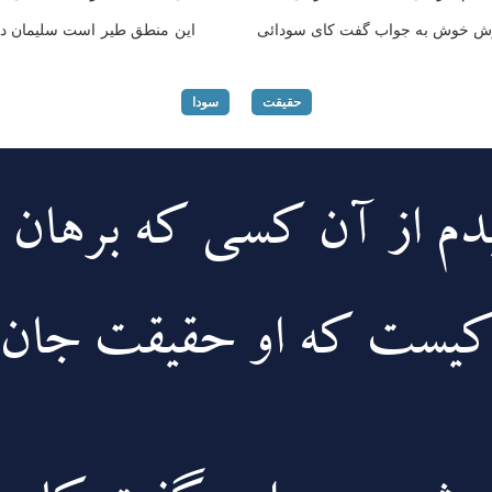
 خوش به جواب گفت کای سودائی
این منطق طیر است سلیمان دا
حقیقت
سودا