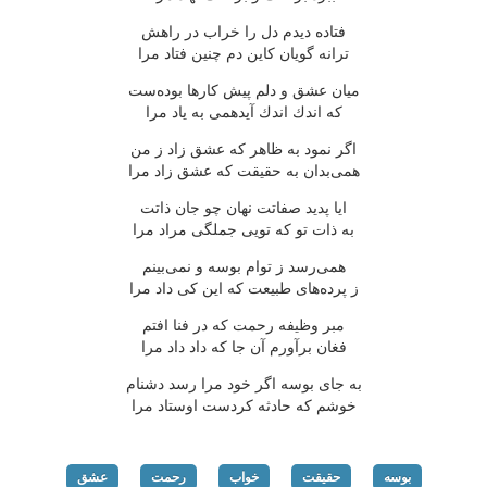
فتاده دیدم دل را خراب در راهش
ترانه گویان كاین دم چنین فتاد مرا
میان عشق و دلم پیش كارها بوده‌ست
كه اندك اندك آیدهمی به یاد مرا
اگر نمود به ظاهر كه عشق زاد ز من
همی‌بدان به حقیقت كه عشق زاد مرا
ایا پدید صفاتت نهان چو جان ذاتت
به ذات تو كه تویی جملگی مراد مرا
همی‌رسد ز توام بوسه و نمی‌بینم
ز پرده‌های طبیعت كه این كی داد مرا
مبر وظیفه رحمت كه در فنا افتم
فغان برآورم آن جا كه داد داد مرا
به جای بوسه اگر خود مرا رسد دشنام
خوشم كه حادثه كردست اوستاد مرا
بوسه
حقیقت
خواب
رحمت
عشق