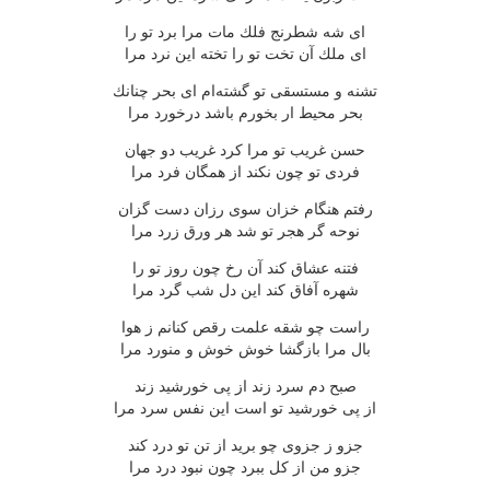
ای شه شطرنج فلك مات مرا برد تو را
ای ملك آن تخت تو را تخته این نرد مرا
تشنه و مستسقی تو گشته‌ام ای بحر چنانك
بحر محیط ار بخورم باشد درخورد مرا
حسن غریب تو مرا كرد غریب دو جهان
فردی تو چون نكند از همگان فرد مرا
رفتم هنگام خزان سوی رزان دست گزان
نوحه گر هجر تو شد هر ورق زرد مرا
فتنه عشاق كند آن رخ چون روز تو را
شهره آفاق كند این دل شب گرد مرا
راست چو شقه علمت رقص كنانم ز هوا
بال مرا بازگشا خوش خوش و منورد مرا
صبح دم سرد زند از پی خورشید زند
از پی خورشید تو است این نفس سرد مرا
جزو ز جزوی چو برید از تن تو درد كند
جزو من از كل ببرد چون نبود درد مرا