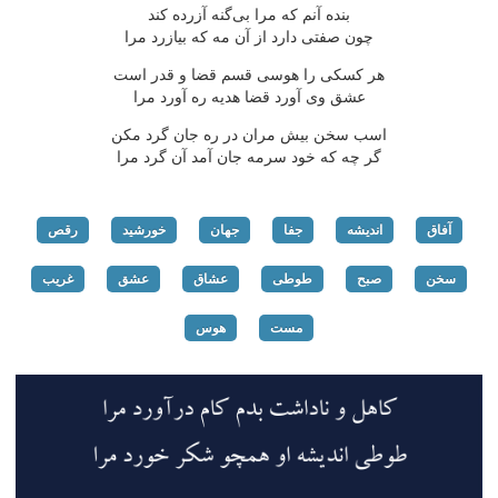
بنده آنم كه مرا بی‌گنه آزرده كند
چون صفتی دارد از آن مه كه بیازرد مرا
هر كسكی را هوسی قسم قضا و قدر است
عشق وی آورد قضا هدیه ره آورد مرا
اسب سخن بیش مران در ره جان گرد مكن
گر چه كه خود سرمه جان آمد آن گرد مرا
آفاق
اندیشه
جفا
جهان
خورشید
رقص
سخن
صبح
طوطی
عشاق
عشق
غریب
مست
هوس