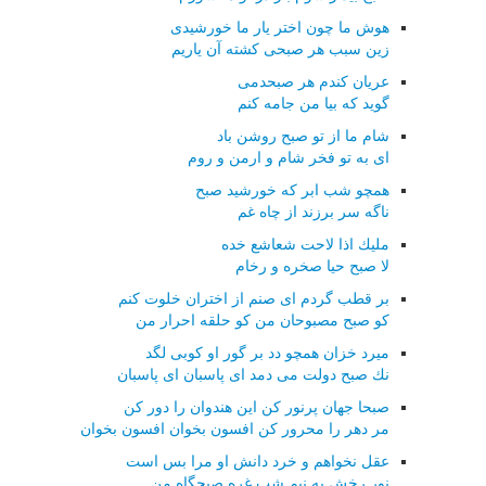
هوش ما چون اختر یار ما خورشیدی
زین سبب هر صبحی كشته آن یاریم
عریان كندم هر صبحدمی
گوید كه بیا من جامه كنم
شام ما از تو صبح روشن باد
ای به تو فخر شام و ارمن و روم
همچو شب ابر كه خورشید صبح
ناگه سر برزند از چاه غم
ملیك اذا لاحت شعاشع خده
لا صبح حیا صخره و رخام
بر قطب گردم ای صنم از اختران خلوت كنم
كو صبح مصبوحان من كو حلقه احرار من
میرد خزان همچو دد بر گور او كوبی لگد
نك صبح دولت می دمد ای پاسبان ای پاسبان
صبحا جهان پرنور كن این هندوان را دور كن
مر دهر را محرور كن افسون بخوان افسون بخوان
عقل نخواهم و خرد دانش او مرا بس است
نور رخش به نیم شب غره صبحگاه من