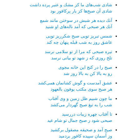
شادی شب‌های ما كز مشك و عنبر پرده داشت
شادی آن صبح‌ها كز یار پركافور بود
آنك دیده هر شبش در سوختن مانند شمع
آنك هر صبحی كه آمد ناله‌های او شنید
شمس تبریز تویی صبح شكرریز تویی
عاشق روز به شب قبله پنهان چه كند
تیره صبحی كه مرا از تو سلامی نرسد
تلخ روزی كه ز شهد تو بیانی نرسد
صبح را در كنج این خانه مجوی
رو به بالا كن به بالا روز شد
عشق آمدست و گوش كشانمان همی‌كشد
هر صبح سوی مكتب یوفون بالعهود
ما چون شبیم ظل زمین و وی آفتاب
شب را به تیغ صبح گهردار می‌كشد
تا آفتاب چهره زیبات دررسید
صبحی شود ز صبح جمال تو شام عید
صبح آمد و صحیفه مصقول بركشید
وز آسمان سپیده كافور بردمید