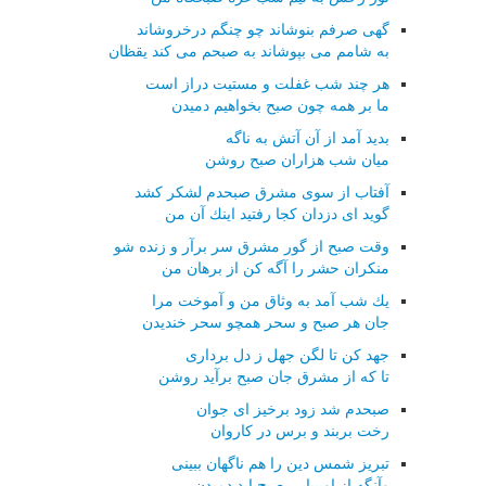
گهی صرفم بنوشاند چو چنگم درخروشاند
به شامم می بپوشاند به صبحم می كند یقظان
هر چند شب غفلت و مستیت دراز است
ما بر همه چون صبح بخواهیم دمیدن
بدید آمد از آن آتش به ناگه
میان شب هزاران صبح روشن
آفتاب از سوی مشرق صبحدم لشكر كشد
گوید ای دزدان كجا رفتید اینك آن من
وقت صبح از گور مشرق سر برآر و زنده شو
منكران حشر را آگه كن از برهان من
یك شب آمد به وثاق من و آموخت مرا
جان هر صبح و سحر همچو سحر خندیدن
جهد كن تا لگن جهل ز دل برداری
تا كه از مشرق جان صبح برآید روشن
صبحدم شد زود برخیز ای جوان
رخت بربند و برس در كاروان
تبریز شمس دین را هم ناگهان ببینی
وآنگه از او بیابی صبح ابد دمیدن