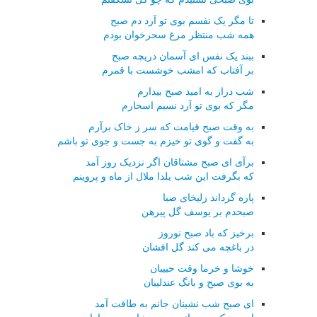
تا مگر یک نفسم بوی تو آرد دم صبح
همه شب منتظر مرغ سحرخوان بودم
ببند یک نفس ای آسمان دریچه صبح
بر آفتاب که امشب خوشست با قمرم
شب دراز به امید صبح بیدارم
مگر که بوی تو آرد نسیم اسحارم
به وقت صبح قیامت که سر ز خاک برآرم
به گفت و گوی تو خیزم به جست و جوی تو باشم
برآی ای صبح مشتاقان اگر نزدیک روز آمد
که بگرفت این شب یلدا ملال از ماه و پروینم
پاره گرداند زلیخای صبا
صبحدم بر یوسف گل پیرهن
برخیز که باد صبح نوروز
در باغچه می کند گل افشان
خوشا و خرما وقت حبیبان
به بوی صبح و بانگ عندلیبان
ای صبح شب نشینان جانم به طاقت آمد