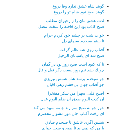
گویند شاه عشق ندارد وفا دروغ
گویند صبح نبود شام تو را دروغ
لذت عشق بتان را ز زحیران مطلب
صبح كاذب بود این قافله را سخت مضل
خواب شب بر چشم خود كردم حرام
تا ببینم صبحدم سیمای دل
آفتاب روی شه عالم گرفت
صبح شد ای پاسبانان الرحیل
تا كه كبود است صبح روز بود در گمان
چونك بشد نیم روز نیست دگر قیل و قال
چو صبحدم برسد شاه شمس تبریزی
چو آفتاب جهان بی‌حشم زهی اقبال
اصبح قلبی سهرا من سكر مفتخرا
ان كذب الیوم صدق ان ظلم الیوم عدل
خور چو به صبح سر زند جامه سپید می كند
ای رخت آفتاب جان دور مشو ز محضرم
بنشین اگری عاشق تا صبحدم صادق
با من كه نمی‌آید تا صبح و سحر خوابم