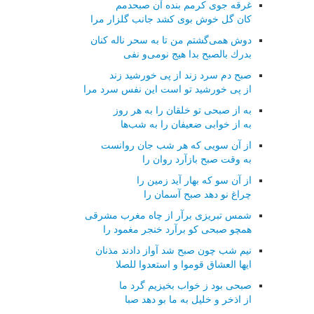
غرقه جوی كرمم بنده آن صبحدمم
كان گل خوش بوی كشد جانب گلزار مرا
دوش همی‌گشتم من تا به سحر ناله كنان
بدرك بالصبح بدا هیج نومی‌و نفی
صبح دم سرد زند از پی خورشید زند
از پی خورشید تو است این نفس سرد مرا
به از صبحی تو خلقان را به هر روز
به از خوابی ضعیفان را به شب‌ها
از آن سویی كه هر شب جان روانست
به وقت صبح بازآرد روان را
از آن سو كه بهار آید زمین را
چراغ نو دهد صبح آسمان را
شمس تبریزی برآر از چاه مغرب مشرقی
همچو صبحی كو برآرد خنجر مغمود را
نیم شب چون صبح شد آواز دادند مذنان
ایها العشاق قوموا و استعدوا للصلا
صبحی بود ز خواب بخیزیم گرد ما
از اذخر و خلیل به ما بو دهد صبا