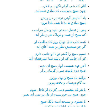
آنان که شب آرام نگیرند ز فکرت
چون صبح پدیدست که صادق نفسانند
باد آسایش گیتی نزند بر دل ریش
صبح صادق ندمد تا شب یلدا نرود
پس از تحمل سختی امید وصل مراست
که صبح از شب و تریاک هم ز مار آید
همه شب های جهان روز کند طلعت او
گر چو صبحیش نظر بر همه آفاق آید
نسیم صبح را گفتم تو با او جانبی داری
کز آن جانب که او باشد صبا عنبرفشان آید
آخر عهد شبست اول صبح ای ندیم
صبح دوم بایدت سر ز گریبان برآر
برآمد باد صبح و بوی نوروز
به کام دوستان و بخت پیروز
با هر که بنشینم دمی کز یاد او غافل شوم
چون صبح بی خورشیدم از دل بر نمی آید نفس
تا نشنوی ز مسجد آدینه بانگ صبح
یا از در سرای اتابک غریو کوس