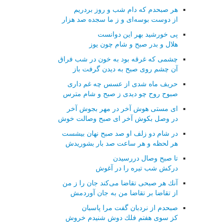
هر صبحدم كه دام شب و روز بردریم
از دوست بوسه‌ای و ز ما سجده صد هزار
پی خورشید بهر این دوانست
هلال و بدر صبح و شام چون یوز
چشمی كه غرقه بود به خون در شب فراق
آن چشم روی صبح به دیدن گرفت باز
حریف ماه شدی از عسس چه غم داری
صبوح روح چو دیدی ز صبح و شام مترس
ای مستی هوش آخر در مهر بجوش آخر
در وصل بكوش آخر ای صبح وصالت خوش
در شام دو زلف او صد صبح نهان بیشست
هر لحظه و هر ساعت صد بار بشوریدش
تا صبح وصال دررسیدن
دركش شب تیره را در آغوش
آنك هر صبحی تقاضا می‌كند جان را ز من
از تقاضا بر تقاضا من به جان آوردمش
صبحدم از نردبان گفت مرا پاسبان
كز سوی هفتم فلك دوش شنیدم خروش