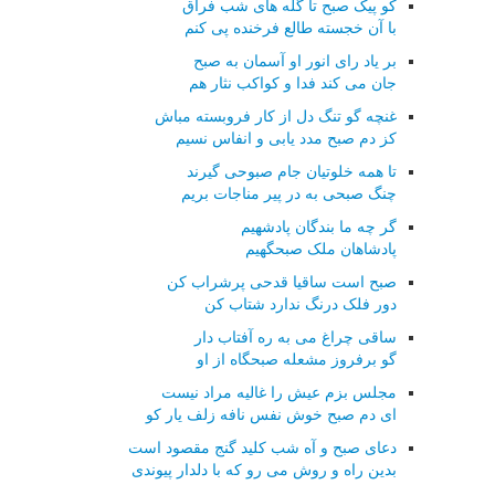
کو پیک صبح تا گله های شب فراق
با آن خجسته طالع فرخنده پی کنم
بر یاد رای انور او آسمان به صبح
جان می کند فدا و کواکب نثار هم
غنچه گو تنگ دل از کار فروبسته مباش
کز دم صبح مدد یابی و انفاس نسیم
تا همه خلوتیان جام صبوحی گیرند
چنگ صبحی به در پیر مناجات بریم
گر چه ما بندگان پادشهیم
پادشاهان ملک صبحگهیم
صبح است ساقیا قدحی پرشراب کن
دور فلک درنگ ندارد شتاب کن
ساقی چراغ می به ره آفتاب دار
گو برفروز مشعله صبحگاه از او
مجلس بزم عیش را غالیه مراد نیست
ای دم صبح خوش نفس نافه زلف یار کو
دعای صبح و آه شب کلید گنج مقصود است
بدین راه و روش می رو که با دلدار پیوندی