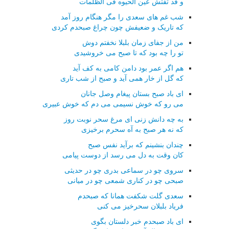
و قد تفتش عین الحیوه فی الظلمات
شب غم های سعدی را مگر هنگام روز آمد
که تاریک و ضعیفش چون چراغ صبحدم کردی
من از جفای زمان بلبلا نخفتم دوش
تو را چه بود که تا صبح می خروشیدی
هم اگر عمر بود دامن کامی به کف آید
که گل از خار همی آید و صبح از شب تاری
ای باد صبح بستان پیغام وصل جانان
می رو که خوش نسیمی می دم که خوش عبیری
به چه دانش زنی ای مرغ سحر نوبت روز
که نه هر صبح به آه سحرم برخیزی
چندان بنشینم که برآید نفس صبح
کان وقت به دل می رسد از دوست پیامی
سروی چو در سماعی بدری چو در حدیثی
صبحی چو در کناری شمعی چو در میانی
سعدی گلت شکفت همانا که صبحدم
فریاد بلبلان سحرخیز می کنی
ای باد صبحدم خبر دلستان بگوی