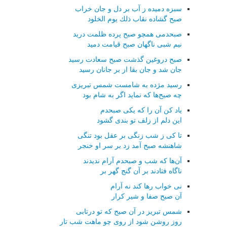
سبزه دمیده ز آب بر دل و جان خراب
صبح گشاده نقاب ذلك یوم الخلود
صبحدمی همچو صبح پرده ظلمت درید
نیم شبی ناگهان صبح قیامت دمید
صبح دروغین گذشت صبح سعادت رسید
جان شد و جان بقا از بر جانان رسید
رسید مژده به شامست شمس تبریزی
چه صبح‌ها كه نماید اگر به شام بود
یاد كن آن را كه یكی صبحدم
این دلم از زلف تو بندی گشود
تا كی ز شب زنگی بر عقل بود تنگی
شاهنشه صبح آمد زد بر سر او خنجر
آن‌ها كه شب و صبحدم آرام ندیدند
ناگاه فتادند بر آن گنج گهر بر
نی خواب رها كند نه آرام
آن صبح صفا و شیر كرار
شمس تبریز در آن صبح كه تو درتابی
روز روشن شود از روی چو ماهت شب تار