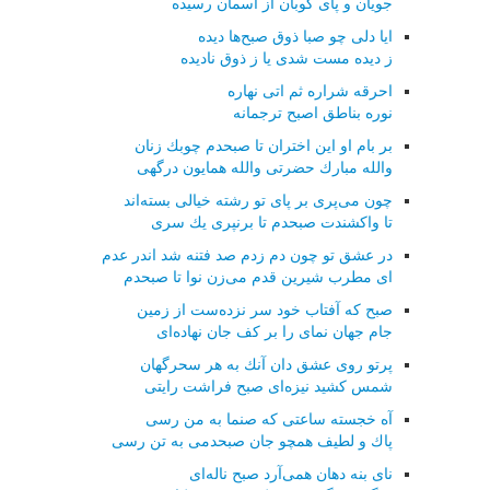
جویان و پای كوبان از آسمان رسیده
ایا دلی چو صبا ذوق صبح‌ها دیده
ز دیده مست شدی یا ز ذوق نادیده
احرقه شراره ثم اتی نهاره
نوره بناطق اصبح ترجمانه
بر بام او این اختران تا صبحدم چوبك زنان
والله مبارك حضرتی والله همایون درگهی
چون می‌پری بر پای تو رشته خیالی بسته‌اند
تا واكشندت صبحدم تا برنپری یك سری
در عشق تو چون دم زدم صد فتنه شد اندر عدم
ای مطرب شیرین قدم می‌زن نوا تا صبحدم
صبح كه آفتاب خود سر نزده‌ست از زمین
جام جهان نمای را بر كف جان نهاده‌ای
پرتو روی عشق دان آنك به هر سحرگهان
شمس كشید نیزه‌ای صبح فراشت رایتی
آه خجسته ساعتی كه صنما به من رسی
پاك و لطیف همچو جان صبحدمی به تن رسی
نای بنه دهان همی‌آرد صبح ناله‌ای