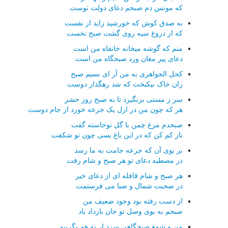
که مونس دم صبحم دعای دولت توست
به صدق کوش که خورشید زاید از نفست
که از دروغ سیه روی گشت صبح نخست
منم که گوشه میخانه خانقاه من است
دعای پیر مغان ورد صبحگاه من است
کحل الجواهری به من آر ای نسیم صبح
زان خاک نیکبخت که شد رهگذار دوست
سر ز مستی برنگیرد تا به صبح روز حشر
هر که چون من در ازل یک جرعه خورد از جام دوست
صبحدم مرغ چمن با گل نوخاسته گفت
ناز کم کن که در این باغ بسی چون تو شکفت
بر بوی آن که جرعه جامت به ما رسد
در مصطبه دعای تو هر صبح و شام رفت
هر صبح و شام قافله ای از دعای خیر
در صحبت شمال و صبا می فرستمت
از دست رفته بود وجود ضعیف من
صبحم به بوی وصل تو جان بازداد باد
من و شمع صبحگاهی سزد ار به هم بگرییم