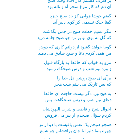
بر طرف گلشنم گذر افتاد وقت صبح
آن دم که کار مرغ سحر آه و ناله بود
گفتم خوشا هوایی کز باد صبح خیزد
گفتا خنک نسیمی کز کوی دلبر آید
مگر نسیم خطت صبح در چمن بگذشت
که گل به بوی تو بر تن چو صبح جامه درید
گوییا خواهد گشود از دولتم کاری که دوش
من همی کردم دعا و صبح صادق می دمید
مرو به خواب که حافظ به بارگاه قبول
ز ورد نیم شب و درس صبحگاه رسید
برآی ای صبح روشن دل خدا را
که بس تاریک می بینم شب هجر
به هیچ ورد دگر نیست حاجت ای حافظ
دعای نیم شب و درس صبحگاهت بس
احوال شیخ و قاضی و شرب الیهودشان
کردم سؤال صبحدم از پیر می فروش
همچو صبحم یک نفس باقیست با دیدار تو
چهره بنما دلبرا تا جان برافشانم چو شمع