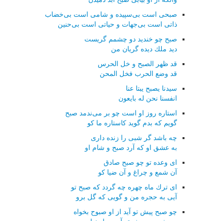
صبحی است بی‌سپیده و شامی است بی‌خضاب
ذاتی است بی‌جهات و حیاتی است بی‌حنین
صبح چو خندید دو چشمم گریست
دید ملك دیده گریان من
قد ظهر الصبح و خل الحرس
قد وضع الحرب فخل المحن
سیدنا یصبح یبتا عنا
انفسنا نحن له بایعون
استاره روز او است چو بر می‌ندمد صبح
گویم كه بدم گوید كاستاره ما كو
چه باشد گر شبی را زنده داری
به عشق او كه آرد صبح و شام او
ای وعده تو چو صبح صادق
آن شمع و چراغ و آن ضیا كو
ای ترك ماه چهره چه گردد كه صبح تو
آیی به حجره من و گویی كه گل برو
چو صبح پیش تو آید از او صبوح بخواه