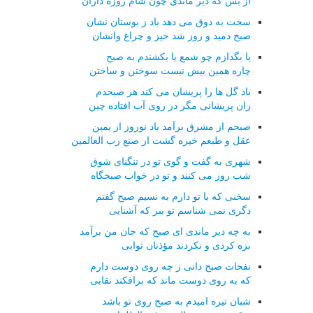
از بس که دیر ماندی چون شام روزه داران
سخت به ذوق می دهد باد ز بوستان نشان
صبح دمید و روز شد خیز و چراغ وانشان
یا بگدازم چو شمع یا بکشندم به صبح
چاره همین بیش نیست سوختن و ساختن
باد گل ها را پریشان می کند هر صبحدم
زان پریشانی مگر در روی آب افتاده چین
صبحم از مشرق برآمد باد نوروز از یمین
عقل و طبعم خیره گشت از صنع رب العالمین
شهری به گفت و گوی تو در تنگنای شوق
شب روز می کنند و تو در خواب صبحگاه
سخنی که با تو دارم به نسیم صبح گفتم
دگری نمی شناسم تو ببر که آشنایی
به چه دیر ماندی ای صبح که جان من برآمد
بزه کردی و نکردند مؤذنان ثوابی
نفحات صبح دانی ز چه روی دوست دارم
که به روی دوست ماند که برافکند نقابی
شبان تیره امیدم به صبح روی تو باشد