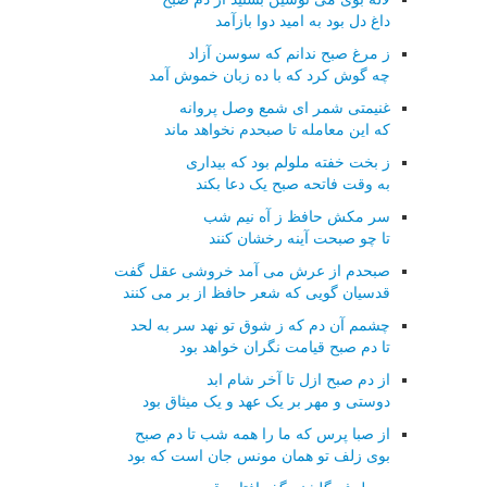
داغ دل بود به امید دوا بازآمد
ز مرغ صبح ندانم که سوسن آزاد
چه گوش کرد که با ده زبان خموش آمد
غنیمتی شمر ای شمع وصل پروانه
که این معامله تا صبحدم نخواهد ماند
ز بخت خفته ملولم بود که بیداری
به وقت فاتحه صبح یک دعا بکند
سر مکش حافظ ز آه نیم شب
تا چو صبحت آینه رخشان کنند
صبحدم از عرش می آمد خروشی عقل گفت
قدسیان گویی که شعر حافظ از بر می کنند
چشمم آن دم که ز شوق تو نهد سر به لحد
تا دم صبح قیامت نگران خواهد بود
از دم صبح ازل تا آخر شام ابد
دوستی و مهر بر یک عهد و یک میثاق بود
از صبا پرس که ما را همه شب تا دم صبح
بوی زلف تو همان مونس جان است که بود