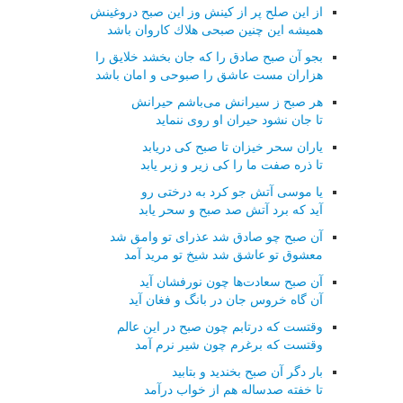
از این صلح پر از كینش وز این صبح دروغینش
همیشه این چنین صبحی هلاك كاروان باشد
بجو آن صبح صادق را كه جان بخشد خلایق را
هزاران مست عاشق را صبوحی و امان باشد
هر صبح ز سیرانش می‌باشم حیرانش
تا جان نشود حیران او روی ننماید
یاران سحر خیزان تا صبح كی دریابد
تا ذره صفت ما را كی زیر و زبر یابد
یا موسی آتش جو كرد به درختی رو
آید كه برد آتش صد صبح و سحر یابد
آن صبح چو صادق شد عذرای تو وامق شد
معشوق تو عاشق شد شیخ تو مرید آمد
آن صبح سعادت‌ها چون نورفشان آید
آن گاه خروس جان در بانگ و فغان آید
وقتست كه درتابم چون صبح در این عالم
وقتست كه برغرم چون شیر نرم آمد
بار دگر آن صبح بخندید و بتابید
تا خفته صدساله هم از خواب درآمد