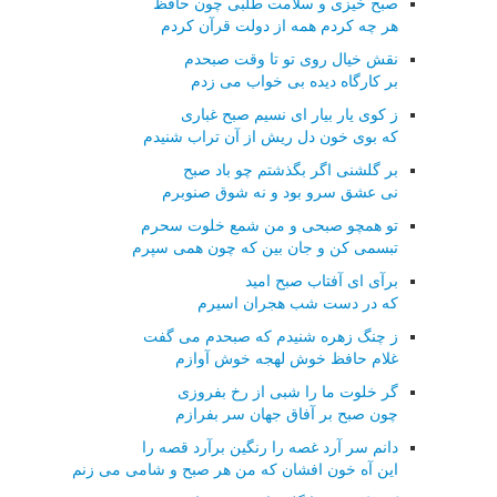
صبح خیزی و سلامت طلبی چون حافظ
هر چه کردم همه از دولت قرآن کردم
نقش خیال روی تو تا وقت صبحدم
بر کارگاه دیده بی خواب می زدم
ز کوی یار بیار ای نسیم صبح غباری
که بوی خون دل ریش از آن تراب شنیدم
بر گلشنی اگر بگذشتم چو باد صبح
نی عشق سرو بود و نه شوق صنوبرم
تو همچو صبحی و من شمع خلوت سحرم
تبسمی کن و جان بین که چون همی سپرم
برآی ای آفتاب صبح امید
که در دست شب هجران اسیرم
ز چنگ زهره شنیدم که صبحدم می گفت
غلام حافظ خوش لهجه خوش آوازم
گر خلوت ما را شبی از رخ بفروزی
چون صبح بر آفاق جهان سر بفرازم
دانم سر آرد غصه را رنگین برآرد قصه را
این آه خون افشان که من هر صبح و شامی می زنم