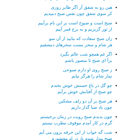
هین رو به شفق آر اگر طایر روزی
كز سوی شفق چون نفس صبح دمیدیم
صبح است و صبوح است بر این بام برآییم
از ثور گریزیم و به برج قمر آییم
زان صبح سعادت كه بتابید از آن سو
هر شام و سحر مست سحرهای دمشقیم
اگر غم همچو شب عالم بگیرد
برآ ای صبح تا منصور باشم
ز صبح روی او دارم صبوحی
نماز شام را هرگز نپایم
چو گل در باغ حسنش خوش بخندم
چو صبح از آفتابش خوش برآیم
هر صبح بر آن دو زلف مشكین
چون باد صبا گذار داریم
چون بدیدم صبح رویت در زمان برخیستم
گرم در كار آمدم موقوف مطرب نیستم
شب گه خواب از این خرقه برون می آیم
صبح بیدار شوم باز در او محشورم