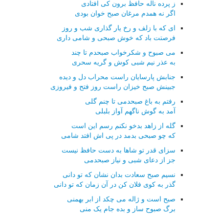
ز پرده ناله حافظ برون کی افتادی
اگر نه همدم مرغان صبح خوان بودی
ای که با زلف و رخ یار گذاری شب و روز
فرصتت باد که خوش صبحی و شامی داری
می صبوح و شکرخواب صبحدم تا چند
به عذر نیم شبی کوش و گریه سحری
جنابش پارسایان راست محراب دل و دیده
جبینش صبح خیزان راست روز فتح و فیروزی
رفتم به باغ صبحدمی تا چنم گلی
آمد به گوش ناگهم آواز بلبلی
گله از زاهد بدخو نکنم رسم این است
که چو صبحی بدمد در پی اش افتد شامی
سزای قدر تو شاها به دست حافظ نیست
جز از دعای شبی و نیاز صبحدمی
نسیم صبح سعادت بدان نشان که تو دانی
گذر به کوی فلان کن در آن زمان که تو دانی
صبح است و ژاله می چکد از ابر بهمنی
برگ صبوح ساز و بده جام یک منی