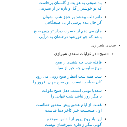
باد صبحی به هوایت ز گلستان برخاست
که تو خوشتر ز گل و تازه تر از نسرینی
دانم دلت ببخشد بر عجز شب نشینان
گر حال بنده پرسی از باد صبحگاهی
جان می دهم از حسرت دیدار تو چون صبح
باشد که چو خورشید درخشان به درآیی
سعدی شیرازی
«صبح» در غزلیات سعدی شیرازی
قافله شب چه شنیدی ز صبح
مرغ سلیمان چه خبر از سبا
شب همه شب انتظار صبح رویی می رود
کان صباحت نیست این صبح جهان افروز را
سعدیا نوبتی امشب دهل صبح نکوفت
یا مگر روز نباشد شب تنهایی را
غفلت از ایام عشق پیش محقق خطاست
اول صبحست خیز کآخر دنیا فناست
این باد روح پرور از انفاس صبحدم
گویی مگر ز طره عنبرفشان توست