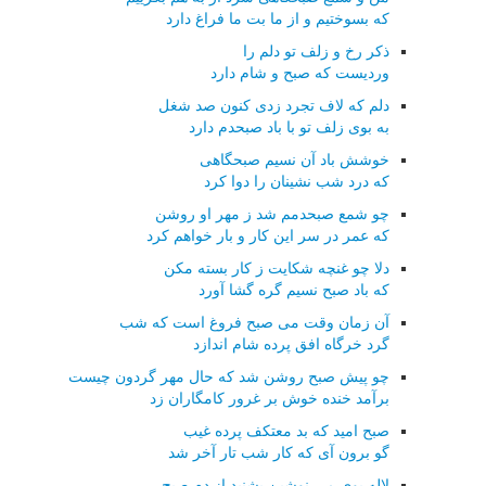
که بسوختیم و از ما بت ما فراغ دارد
ذکر رخ و زلف تو دلم را
وردیست که صبح و شام دارد
دلم که لاف تجرد زدی کنون صد شغل
به بوی زلف تو با باد صبحدم دارد
خوشش باد آن نسیم صبحگاهی
که درد شب نشینان را دوا کرد
چو شمع صبحدمم شد ز مهر او روشن
که عمر در سر این کار و بار خواهم کرد
دلا چو غنچه شکایت ز کار بسته مکن
که باد صبح نسیم گره گشا آورد
آن زمان وقت می صبح فروغ است که شب
گرد خرگاه افق پرده شام اندازد
چو پیش صبح روشن شد که حال مهر گردون چیست
برآمد خنده خوش بر غرور کامگاران زد
صبح امید که بد معتکف پرده غیب
گو برون آی که کار شب تار آخر شد
لاله بوی می نوشین بشنید از دم صبح