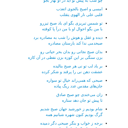
چو شب به پیش تو آید در او نهار بجو
امسی و اصبح بالجوی اتعذب
قلبی علی نار الهوی یتقلب
تو شمس تبریزی بگو ای باد صبح تیزرو
با من بگو احوال او با من درآ پا كوفته
دیده و عقل و هوش را شب به مصادره برد
صبحدمی ندا كند بازستان مصادره
بدان صبح نجاتی رو بدان بحر حیاتی رو
بزن سنگی بر این كوزه بزن نفطی در آن كازه
بر یاد لب تو نی هر صبح بنالیده
عشقت دهن نی را پرقند و شكر كرده
صبحی كه همی‌راند خیال تو سواره
جان‌های مقدس عدد ریگ پیاده
زان می‌خندی چو صبح صادق
تا پیش تو جان دهد ستاره
شام بودیم ز خورشید جهان صبح شدیم
گرگ بودیم كنون شهره شبانیم همه
برجه ز خواب و بنگر صبحی دگر دمیده