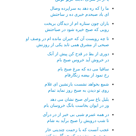
ما را که ره دهد به سراپرده وصال
ای باد صبحدم خبری ده ز ساحتش
باران چون ستاره ام از دیدگان بریخت
رویی که صبح خیره شود در صباحتش
تا چه رویست آن که حیران مانده ام در وصف او
صبحی از مشرق همی تابد یکی از روزنش
دوری از بط در قدح کن پیش از آنک
در خروش آید خروس صبح بام
ساقیا می ده که مرغ صبح بام
رخ نمود از بیضه زنگارفام
شمع بخواهد نشست بازنشین ای غلام
روی تو دیدن به صبح روز نماید تمام
بلبل باغ سرای صبح نشان می دهد
وز در ایوان بخاست بانگ خروسان بام
در همه عمرم شبی بی خبر از در درآی
تا شب درویش را صبح برآید به شام
عجب آنست که با زحمت چندینی خار
بوی صبحی نشنیدم که چو گل نشکفتم