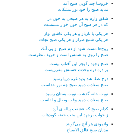
خروسا چند گویی صبح آمد
نماید صبح را خود نور مشكات
شفق وارم به هر صبحی به خون در
كه در هر صبح آن خون خوار مستست
هر یكی با نازباز و هر یكی عاشق نواز
هر یكی شمع طراز و هر یكی صبح نجات
روح‌ها مست شود از دم صبح از پی آنك
صبح را روی به شمس است و حریف نظرست
صبح وجود را بجز این آفتاب نیست
بر ذره ذره وحدت حسنش مقرریست
درج عطا شد پدید غره دریا رسید
صبح سعادت دمید صبح چه نور خداست
نوبت خانه گذشت نوبت بستان رسید
صبح سعادت دمید وقت وصال و لقاست
كدام صبح كه عشقت پیاله‌ای آرد
ز خواب برجهد این بخت خفته گویدهات
وانمودی هر آنچ می‌گویند
مذنان صبح فالق الاصباح