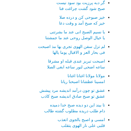
گر دبه پرزیت بود سود نیست
صبح شود گشت چراغت فنا
خیز صبوحی كن و درده صلا
خیز كه صبح آمد و وقت دعا
یا نسیم الصبح انی عند ما بشرتنی
یا خیال الوصل روحی عند ما جمشتنا
لم تزل سفن الهوی تجری بها مذ اصبحت
فی بحار العز و الاقبال یوما یالها
اصبحت تبریز عندی قبله او مشرقا
ساعه اضحی لنور ساعه ابغی الصلا
مولانا مولانا اغنانا اغنانا
امسینا عطشانا اصبحنا ریانا
عشق تو چون درآمد اندیشه مرد پیشش
عشق تو صبح صادق اندیشه صبح كاذب
تا بیند این دو دیده صبح خدا دمیده
دام طلب دریده مطلوب گشته طالب
امسی و اصبح بالجوی اتعذب
قلبی علی نار الهوی یتقلب