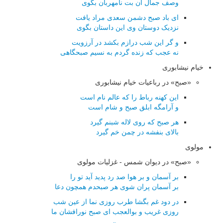
وصف جمال آن بت نامهربان بگوی
ای باد صبح دشمن سعدی مراد یافت
نزدیک دوستان وی این داستان بگوی
و گر این شب درازم بکشد در آرزویت
نه عجب که زنده گردم به نسیم صبحگاهی
خیام نیشابوری
«صبح» در رباعیات خیام نیشابوری
این کهنه رباط را که عالم نام است
و آرامگه ابلق صبح و شام است
هر صبح که روی لاله شبنم گیرد
بالای بنفشه در چمن خم گیرد
مولوی
«صبح» در دیوان شمس - غزلیات مولوی
بر آسمان و بر هوا صد رد پدید آید تو را
بر آسمان پران شوی هر صبحدم همچون دعا
در دود غم بگشا طرب روزی نما از عین شب
روزی غریب و بوالعجب ای صبح نورافشان ما