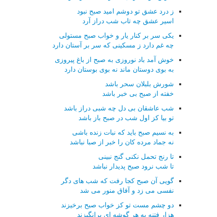
ز درد عشق تو دوشم امید صبح نبود
اسیر عشق چه تاب شب دراز آرد
یکی سر بر کنار یار و خواب صبح مستولی
چه غم دارد ز مسکینی که سر بر آستان دارد
خوش آمد باد نوروزی به صبح از باغ پیروزی
به بوی دوستان ماند نه بوی بوستان دارد
شورش بلبلان سحر باشد
خفته از صبح بی خبر باشد
شب عاشقان بی دل چه شبی دراز باشد
تو بیا کز اول شب در صبح باز باشد
به نسیم صبح باید که نبات زنده باشی
نه جماد مرده کان را خبر از صبا نباشد
تا رنج تحمل نکنی گنج نبینی
تا شب نرود صبح پدیدار نباشد
گویی آن صبح کجا رفت که شب های دگر
نفسی می زد و آفاق منور می شد
دو چشم مست تو کز خواب صبح برخیزند
هزار فتنه به هر گوشه ای برانگیزند