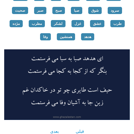
سرود
شوق
صبا
صبح
صبر
صحبت
طرب
عشق
غزل
لشکر
مطرب
مژده
هدهد
همنشین
وفا
قبلی
بعدی