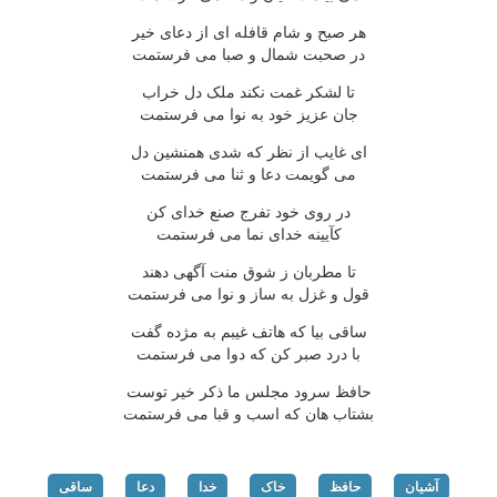
هر صبح و شام قافله ای از دعای خیر
در صحبت شمال و صبا می فرستمت
تا لشکر غمت نکند ملک دل خراب
جان عزیز خود به نوا می فرستمت
ای غایب از نظر که شدی همنشین دل
می گویمت دعا و ثنا می فرستمت
در روی خود تفرج صنع خدای کن
کآیینه خدای نما می فرستمت
تا مطربان ز شوق منت آگهی دهند
قول و غزل به ساز و نوا می فرستمت
ساقی بیا که هاتف غیبم به مژده گفت
با درد صبر کن که دوا می فرستمت
حافظ سرود مجلس ما ذکر خیر توست
بشتاب هان که اسب و قبا می فرستمت
آشیان
حافظ
خاک
خدا
دعا
ساقی