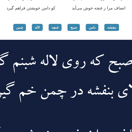
انصاف مرا ز غنچه خوش می‌آید
کو دامن خویشتن فراهم گیرد
بنفشه
دامن
صبح
غنچه
لاله
چمن