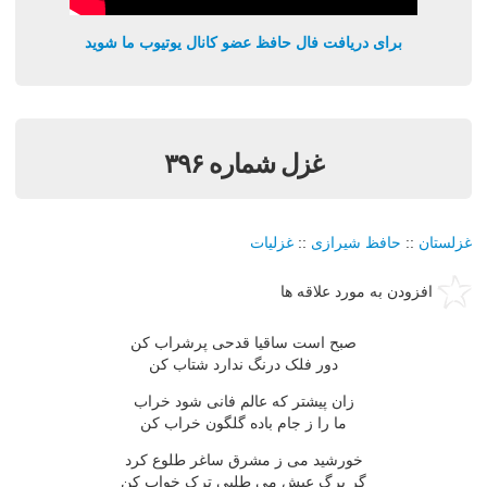
برای دریافت فال حافظ عضو کانال یوتیوب ما شوید
غزل شماره ۳۹۶
غزلستان
::
حافظ شیرازی
::
غزلیات
افزودن به مورد علاقه ها
صبح است ساقیا قدحی پرشراب کن
دور فلک درنگ ندارد شتاب کن
زان پیشتر که عالم فانی شود خراب
ما را ز جام باده گلگون خراب کن
خورشید می ز مشرق ساغر طلوع کرد
گر برگ عیش می طلبی ترک خواب کن