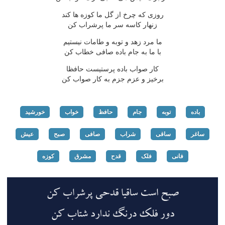
روزی که چرخ از گل ما کوزه ها کند
زنهار کاسه سر ما پرشراب کن
ما مرد زهد و توبه و طامات نیستیم
با ما به جام باده صافی خطاب کن
کار صواب باده پرستیست حافظا
برخیز و عزم جزم به کار صواب کن
باده
توبه
جام
حافظ
خواب
خورشید
ساغر
ساقی
شراب
صافی
صبح
عیش
فانی
فلک
قدح
مشرق
کوزه