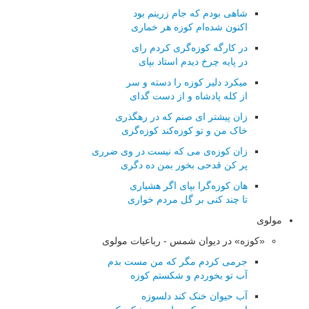
شاهی بودم که جام زرینم بود
اکنون شده‌ام کوزه هر خماری
در کارگه کوزه‌گری کردم رای
در پایه چرخ دیدم استاد بپای
میکرد دلیر کوزه را دسته و سر
از کله پادشاه و از دست گدای
زان پیشتر ای صنم که در رهگذری
خاک من و تو کوزه‌کند کوزه‌گری
زان کوزه‌ی می که نیست در وی ضرری
پر کن قدحی بخور بمن ده دگری
هان کوزه‌گرا بپای اگر هشیاری
تا چند کنی بر گل مردم خواری
مولوی
«کوزه» در دیوان شمس - رباعیات مولوی
جرمی کردم مگر که من مست بدم
آب تو بخوردم و شکستم کوزه
آب حیوان خنک کند دلسوزه