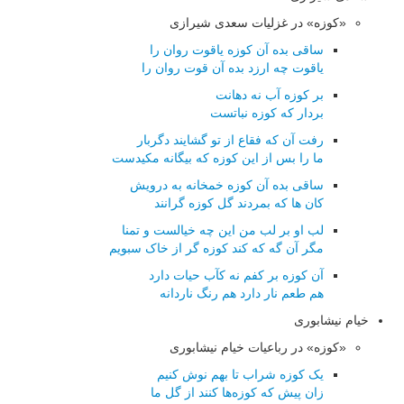
«کوزه» در غزلیات سعدی شیرازی
ساقی بده آن کوزه یاقوت روان را
یاقوت چه ارزد بده آن قوت روان را
بر کوزه آب نه دهانت
بردار که کوزه نباتست
رفت آن که فقاع از تو گشایند دگربار
ما را بس از این کوزه که بیگانه مکیدست
ساقی بده آن کوزه خمخانه به درویش
کان ها که بمردند گل کوزه گرانند
لب او بر لب من این چه خیالست و تمنا
مگر آن گه که کند کوزه گر از خاک سبویم
آن کوزه بر کفم نه کآب حیات دارد
هم طعم نار دارد هم رنگ ناردانه
خیام نیشابوری
«کوزه» در رباعیات خیام نیشابوری
یک کوزه شراب تا بهم نوش کنیم
زان پیش که کوزه‌ها کنند از گل ما