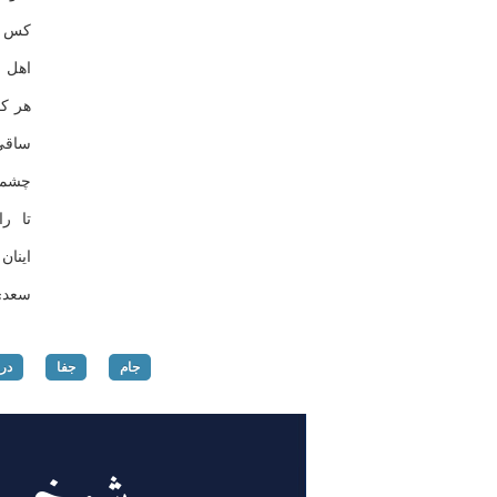
کس نی
اهل 
هر کس
ساقی
چشمی
تا ر
اینان
سعدی
جام
جفا
در