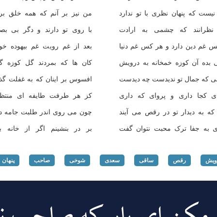
ست که پنهان نظری با تو ندارد
من نیز بر آنم که همه خلق بر 
نظرانند که چشمی به ارادت
با روی تو دارند و دگر بی بصر
 غم دین دارد و هر کس غم دنیا
بعد از غم رویت غم بیهوده خور
 بده آن کوزه خمخانه به درویش
کان ها که بمردند گل کوزه گرا
 که جمال تو ندیدست چه دیدست
افسوس بر اینان که به غفلت گذر
ای کجا داری و پروای که داری
کز هر طرفت طایفه ای منتظرا
 که به دیدار تو در رقص می آیند
چون می روی اندر طلبت جامه در
 به جفا ترک محبت نتوان گفت
بر در بنشینم اگر از خانه برا
ویش
رقص
ساقی
سعدی
شوخی
صاحب
پنهان