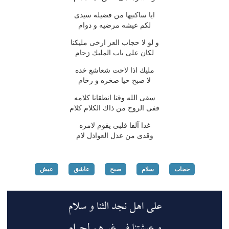
ایا ساكنیها من فضیله سیدی
لكم عیشه مرضیه و دوام
و لو لا حجاب العز ارخی ملیكنا
لكان علی باب الملیك زحام
ملیك اذا لاحت شعاشع خده
لا صبح حیا صخره و رخام
سقی الله وقتا انطقانا كلامه
ففی الروح من ذاك الكلام كلام
غدا آلفا قلبی یقوم لامره
وقدی من عذل العواذل لام
حجاب
سلام
صبح
عاشق
عیش