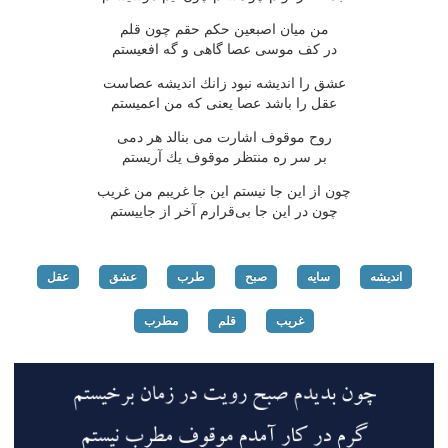
من میان اصبعین حكم حقم چون قلم
در كف موسی عصا گاهی و گه افعیستم
عشق را اندیشه نبود زانك اندیشه عصاست
عقل را باشد عصا یعنی كه من اعمیستم
روح موقوف اشارت می بنالد هر دمی
بر سر ره منتظر موقوف یك آریستم
چون از این جا نیستم این جا غریبم من غریب
چون در این جا بی‌قرارم آخر از جاییستم
اندیشه
سایه
صبح
طرب
عشق
عقل
غریب
قلم
مطرب