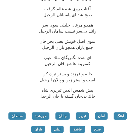
آفتاب روی شه عالم گرفت
صبح شد ای پاسبانان الرحیل
همچو مرغان خلیلی سوی سر
زانك بی‌سر نیست سامان الرحیل
سوی اصل خویش یعنی بحر جان
جمع یاران همچو باران الرحیل
ای شده بگلربگان ملك غیب
كمترینه عاشق قان الرحیل
خانه و فرزند و بستر ترك كن
اسپ و استر زین و پالان الرحیل
پیش شمس الدین تبریزی شاه
خاك بی‌جان گشته با جان الرحیل
آهنگ
امان
تبریز
جانان
خورشید
سلطان
صبح
عاشق
لیلی
یاران