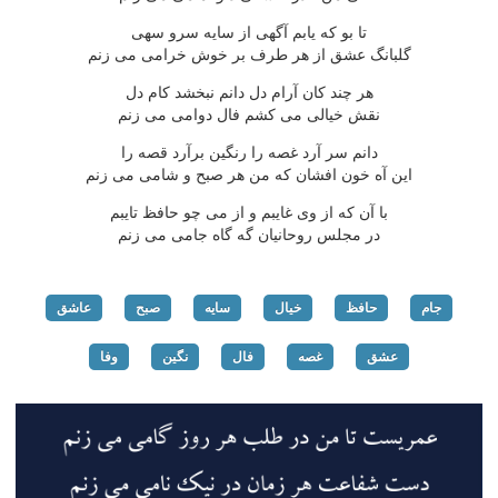
تا بو که یابم آگهی از سایه سرو سهی
گلبانگ عشق از هر طرف بر خوش خرامی می زنم
هر چند کان آرام دل دانم نبخشد کام دل
نقش خیالی می کشم فال دوامی می زنم
دانم سر آرد غصه را رنگین برآرد قصه را
این آه خون افشان که من هر صبح و شامی می زنم
با آن که از وی غایبم و از می چو حافظ تایبم
در مجلس روحانیان گه گاه جامی می زنم
جام
حافظ
خیال
سایه
صبح
عاشق
عشق
غصه
فال
نگین
وفا