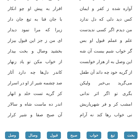
آواره شده ز كفر و ایمان
اقرار به پیش او چو انكار
كس دید دلی كه دل ندارد
با جان فنا به تیغ جان دار
من دیدم اگر كسی ندیدست
زیرا كه مرا نمود دیدار
علم و عملم قبول او بس
ای من ز جز این قبول بیزار
گر خواب شبم ببست آن شه
بخشید وصال و بخت بیدار
این وصل به از هزار خوابست
از خواب مكن تو یاد زنهار
از گریه خود چه داند آن طفل
كاندر دل‌ها چه دارد آثار
می‌گرید بی‌خبر ولیكن
صد چشمه شیر از او در اسرار
بگری تو اگر اثر ندانی
كز گریه تست خلد و انهار
امشب كر و فر شهریاریش
اندر ده ماست شاه و سالار
نی خواب رها كند نه آرام
آن صبح صفا و شیر كرار
بخت
تیغ
خواب
صبح
قبول
وصال
وصل