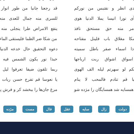
دی انظر و نقتبس من نوركم
قد رجعنا جانبا من طور انوار ا
 نورا انیسا یملا الدنیا هوی
للسری منه جمال للعدی منه
ر منه حق مستحق نافذ
ینفع الامراض طرا ینجلی منه ا
ا مغلاق باب فلینل مفتاحه
من شكا ضر الظما فلیستقی الماء 
ا اسماء صفر باطل سمیته
دعوه التحقیق حال خدعه الدنیا
اسواق اشواق ربت ارباجها
حبذا نور یكون الشمس فیه كا
كم لو سهرتم لیله الف الهوی
ربما تلقون ضیفا تعرفوا لیل ا
ا قم تنادم فالمحب لا ینام
یا نعوسا قم تفرج حسن ربات ا
همسایه شد همسایگان را مژده شو
مرغ جان‌ها را ببخشد كر و فرش پر
دولت
زال
سایه
عقل
فال
مست
مژده