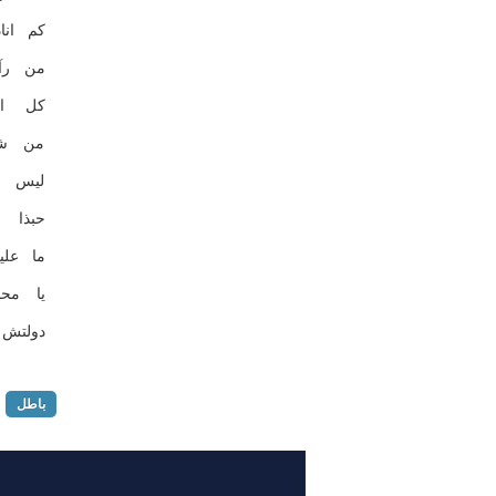
كم انا
من رآی
كل ام
من شك
لیس ذ
حبذا 
ما علی
یا محب
دولتش 
باطل