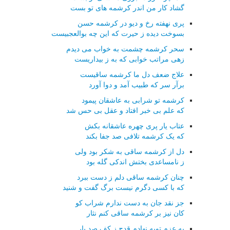
گشاد کار من اندر کرشمه های تو بست
پری نهفته رخ و دیو در کرشمه حسن
بسوخت دیده ز حیرت که این چه بوالعجبیست
سحر کرشمه چشمت به خواب می دیدم
زهی مراتب خوابی که به ز بیداریست
علاج ضعف دل ما کرشمه ساقیست
برآر سر که طبیب آمد و دوا آورد
کرشمه تو شرابی به عاشقان پیمود
که علم بی خبر افتاد و عقل بی حس شد
عتاب یار پری چهره عاشقانه بکش
که یک کرشمه تلافی صد جفا بکند
دل از کرشمه ساقی به شکر بود ولی
ز نامساعدی بختش اندکی گله بود
چنان کرشمه ساقی دلم ز دست ببرد
که با کسی دگرم نیست برگ گفت و شنید
جز نقد جان به دست ندارم شراب کو
کان نیز بر کرشمه ساقی کنم نثار
به عزم توبه نهادم قدح ز کف صد بار