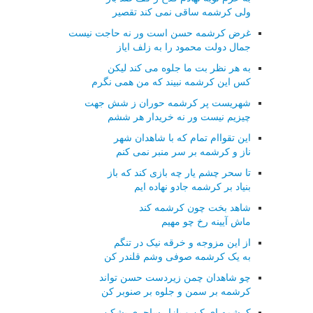
ولی کرشمه ساقی نمی کند تقصیر
غرض کرشمه حسن است ور نه حاجت نیست
جمال دولت محمود را به زلف ایاز
به هر نظر بت ما جلوه می کند لیکن
کس این کرشمه نبیند که من همی نگرم
شهریست پر کرشمه حوران ز شش جهت
چیزیم نیست ور نه خریدار هر ششم
این تقواام تمام که با شاهدان شهر
ناز و کرشمه بر سر منبر نمی کنم
تا سحر چشم یار چه بازی کند که باز
بنیاد بر کرشمه جادو نهاده ایم
شاهد بخت چون کرشمه کند
ماش آیینه رخ چو مهیم
از این مزوجه و خرقه نیک در تنگم
به یک کرشمه صوفی وشم قلندر کن
چو شاهدان چمن زیردست حسن تواند
کرشمه بر سمن و جلوه بر صنوبر کن
کرشمه ای کن و بازار ساحری بشکن