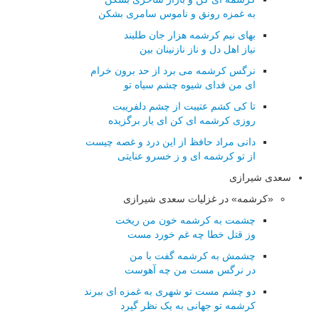
به غمزه رونق و ناموس سامری بشکن
بهای نیم کرشمه هزار جان طلبند
نیاز اهل دل و ناز نازنینان بین
نرگس کرشمه می برد از حد برون خرام
ای من فدای شیوه چشم سیاه تو
تا کی کشم عتیبت از چشم دلفریبت
روزی کرشمه ای کن ای یار برگزیده
دانی مراد حافظ از این درد و غصه چیست
از تو کرشمه ای و ز خسرو عنایتی
سعدی شیرازی
«کرشمه» در غزلیات سعدی شیرازی
چشمت به کرشمه خون من ریخت
وز قتل خطا چه غم خورد مست
چشمش به کرشمه گفت با من
در نرگس مست من چه آهوست
دو چشم مست تو شهری به غمزه ای ببرند
کرشمه تو جهانی به یک نظر گیرد