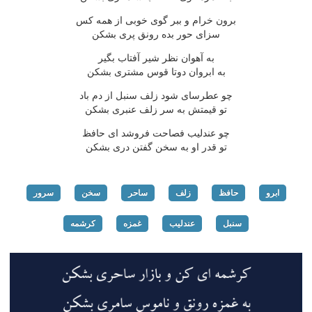
برون خرام و ببر گوی خوبی از همه کس
سزای حور بده رونق پری بشکن
به آهوان نظر شیر آفتاب بگیر
به ابروان دوتا قوس مشتری بشکن
چو عطرسای شود زلف سنبل از دم باد
تو قیمتش به سر زلف عنبری بشکن
چو عندلیب فصاحت فروشد ای حافظ
تو قدر او به سخن گفتن دری بشکن
ابرو
حافظ
زلف
ساحر
سخن
سرور
سنبل
عندلیب
غمزه
کرشمه