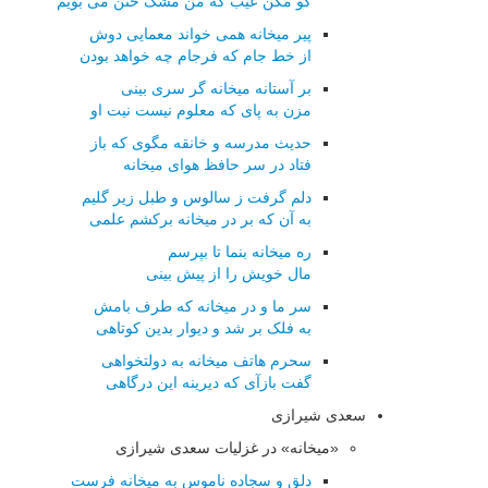
گو مکن عیب که من مشک ختن می بویم
پیر میخانه همی خواند معمایی دوش
از خط جام که فرجام چه خواهد بودن
بر آستانه میخانه گر سری بینی
مزن به پای که معلوم نیست نیت او
حدیث مدرسه و خانقه مگوی که باز
فتاد در سر حافظ هوای میخانه
دلم گرفت ز سالوس و طبل زیر گلیم
به آن که بر در میخانه برکشم علمی
ره میخانه بنما تا بپرسم
مال خویش را از پیش بینی
سر ما و در میخانه که طرف بامش
به فلک بر شد و دیوار بدین کوتاهی
سحرم هاتف میخانه به دولتخواهی
گفت بازآی که دیرینه این درگاهی
سعدی شیرازی
«میخانه» در غزلیات سعدی شیرازی
دلق و سجاده ناموس به میخانه فرست