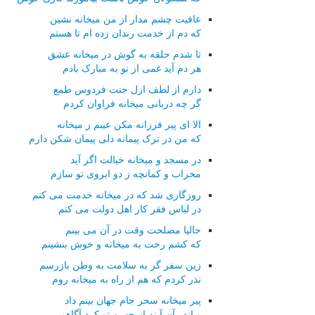
عافیت چشم مدار از من میخانه نشین
که دم از خدمت رندان زده ام تا هستم
تا شدم حلقه به گوش در میخانه عشق
هر دم آید غمی از نو به مبارک بادم
دارم از لطف ازل جنت فردوس طمع
گر چه دربانی میخانه فراوان کردم
الا ای پیر فرزانه مکن عیبم ز میخانه
که من در ترک پیمانه دلی پیمان شکن دارم
در مسجد و میخانه خیالت اگر آید
محراب و کمانچه ز دو ابروی تو سازم
روزگاری شد که در میخانه خدمت می کنم
در لباس فقر کار اهل دولت می کنم
حالیا مصلحت وقت در آن می بینم
که کشم رخت به میخانه و خوش بنشینم
زین سفر گر به سلامت به وطن بازرسم
نذر کردم که هم از راه به میخانه روم
پیر میخانه سحر جام جهان بینم داد
و اندر آن آینه از حسن تو کرد آگاهم