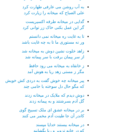
به آب روشن می عارفی طهارت کرد
علی الصباح که میخانه را زیارت کرد
گدایی در میخانه طرفه اکسیریست
گر این عمل بکنی خاک زر توانی کرد
تا به غایت ره میخانه نمی دانستم
ور نه مستوری ما تا به چه غایت باشد
زاهد خلوت نشین دوش به میخانه شد
از سر پیمان برفت با سر پیمانه شد
ز خانقاه به میخانه می رود حافظ
مگر ز مستی زهد ریا به هوش آمد
پیر میخانه چه خوش گفت به دردی کش خویش
که مگو حال دل سوخته با خامی چند
دوش دیدم که ملایک در میخانه زدند
گل آدم بسرشتند و به پیمانه زدند
بر در میخانه عشق ای ملک تسبیح گوی
کاندر آن جا طینت آدم مخمر می کنند
در میخانه ببستند خدایا مپسند
که در خانه تزویر و ریا بگشایند