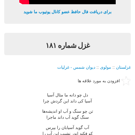
برای دریافت فال حافظ عضو کانال یوتیوب ما شوید
غزل شماره ۱۸۱
غزلستان
::
مولوی
::
دیوان شمس - غزلیات
افزودن به مورد علاقه ها
دل چو دانه ما مثال آسیا
آسیا كی داند این گردش چرا
تن چو سنگ و آب او اندیشه‌ها
سنگ گوید آب داند ماجرا
آب گوید آسیابان را بپرس
كو فكند اندر نشیب این آب را