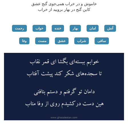
خاموش و در خراب همی‌جوی گنج عشق
كاین گنج در بهار برویید از خراب
آتش
امان
بهار
خنده
خواب
رحمت
ساقی
شراب
عشق
مست
وفا