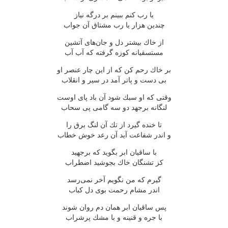
یا رب كنم ببینم بر درگه نیاز
چندین هزار یا رب مشتاق آن جواب
از خاك بیشتر دل و جان‌های آتشین
مستسقیانه كوزه گرفته كه آب آب
بر خاك رحم كن كه از این چار عنصر او
بی دست و پاتر آمد در سیر و انقلاب
وقتی كه او سبك شود آن باد پای اوست
لنگانه برجهد دو سه گامی پی سحاب
تا خنده گیرد از تك آن لنگ برق را
و اندر شفاعت آید آن رعد خوش خطاب
با ساقیان ابر بگوید كه برجهید
كز تشنگان خاك بجوشید اضطراب
گیرم كه من نگویم آخر نمی‌رسد
اندر مشام رحمت بوی دل كباب
پس ساقیان ابر همان دم روان شوند
با جره و قنینه و با مشك پرشراب