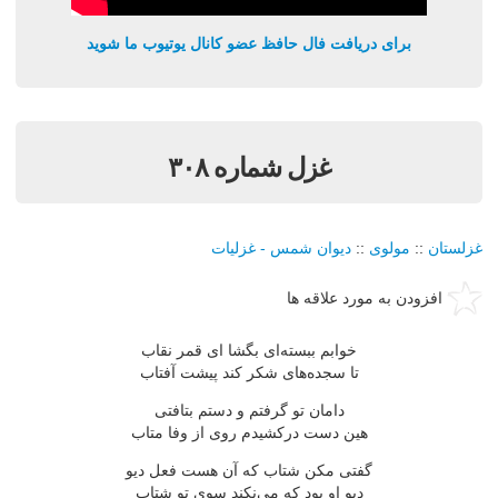
برای دریافت فال حافظ عضو کانال یوتیوب ما شوید
غزل شماره ۳۰۸
غزلستان
::
مولوی
::
دیوان شمس - غزلیات
افزودن به مورد علاقه ها
خوابم ببسته‌ای بگشا ای قمر نقاب
تا سجده‌های شكر كند پیشت آفتاب
دامان تو گرفتم و دستم بتافتی
هین دست دركشیدم روی از وفا متاب
گفتی مكن شتاب كه آن هست فعل دیو
دیو او بود كه می‌نكند سوی تو شتاب