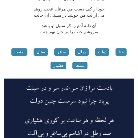
خود از كف دست من مرغان عجب رویند
می از لب من جوشد در مستی آن حالت
آن دانه آدم را كز سنبل او باشد
بفروشم جنت را بر جان نهم جنت
خدا
دولت
رطل
ساغر
سنبل
صنعت
مست
هشیار