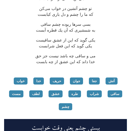
تو چشم آتشین در خواب می‌كن
كه ما را چشم و دل باری كبابست
بسی سرها ربوده چشم ساقی
به شمشیری كه آن یك قطره آبست
یكی گوید كه این از عشق ساقیست
یكی گوید كه این فعل شرابست
می و ساقی چه باشد نیست جز حق
خدا داند كه این عشق از چه بابست
آتش
جفا
جوان
حریف
خدا
خواب
ساقی
شراب
طره
عشق
لطف
مست
چشم