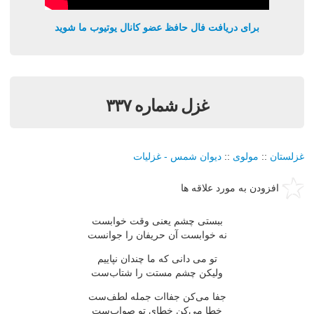
برای دریافت فال حافظ عضو کانال یوتیوب ما شوید
غزل شماره ۳۳۷
غزلستان
::
مولوی
::
دیوان شمس - غزلیات
افزودن به مورد علاقه ها
ببستی چشم یعنی وقت خوابست
نه خوابست آن حریفان را جوانست
تو می دانی كه ما چندان نپاییم
ولیكن چشم مستت را شتاب‌ست
جفا می‌كن جفاات جمله لطف‌ست
خطا می‌كن خطای تو صواب‌ست